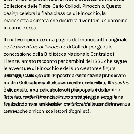
Collezione delle Fiabe: Carlo Collodi, Pinocchio. Questo
design celebra la fiaba classica di Pinocchio, la
marionetta animata che desidera diventare un bambino
in carne e ossa.
Il motivo riproduce una pagina del manoscritto originale
de
Le
avventure
di Pinocchio
di Collodi, per gentile
concessione della Biblioteca Nazionale Centrale di
Firenze, amato racconto per bambini del 1883 che segue
le avventure di Pinocchio e del suo creatore e figura
paterna, il falegname Geppetto. Inizialmente pubblicato
Il design Carlo Collodi, Pinocchio, seconda uscita della
in forma seriale e successivamente come libro,
nostra Collezione delle Fiabe, celebra la favola della
Pinocchio
è diventato uno dei capolavori più popolari della
marionetta animata che vuole diventare un bambino.
letteratura per l'infanzia. Il suo protagonista è oggi una
Con il suo affascinante racconto del viaggio verso la
figura iconica e universale, metafora della condizione
realizzazione di un desiderio,
Pinocchio
è una fiaba senza
umana.
tempo, che arricchisce lettori d'ogni età.
Le
avventure
di Pinocchio
è il terzo libro più tradotto al
mondo ed è stata la prima opera della letteratura italiana