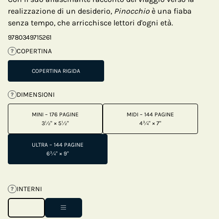
realizzazione di un desiderio,
Pinocchio
è una fiaba
senza tempo, che arricchisce lettori d'ogni età.
9780349715261
COPERTINA
?
COPERTINA RIGIDA
DIMENSIONI
?
MINI – 176 PAGINE
MIDI – 144 PAGINE
3½" × 5½"
4¾" × 7"
ULTRA – 144 PAGINE
6¾" × 9"
INTERNI
?