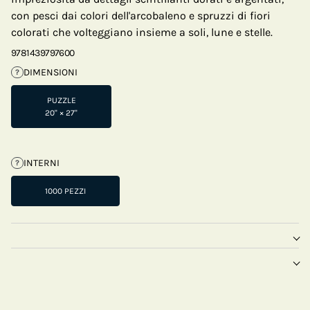
con pesci dai colori dell'arcobaleno e spruzzi di fiori
colorati che volteggiano insieme a soli, lune e stelle.
9781439797600
DIMENSIONI
?
PUZZLE
20" × 27"
INTERNI
?
1000 PEZZI