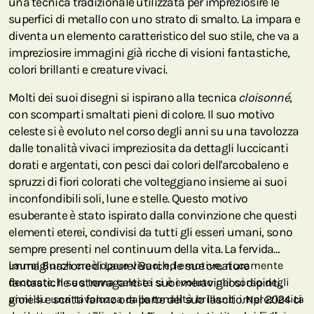
una tecnica tradizionale utilizzata per impreziosire le
superfici di metallo con uno strato di smalto. La impara e
diventa un elemento caratteristico del suo stile, che va a
impreziosire immagini già ricche di visioni fantastiche,
colori brillanti e creature vivaci.
Molti dei suoi disegni si ispirano alla tecnica
cloisonné
,
con scomparti smaltati pieni di colore. Il suo motivo
celeste si è evoluto nel corso degli anni su una tavolozza
dalle tonalità vivaci impreziosita da dettagli luccicanti
dorati e argentati, con pesci dai colori dell'arcobaleno e
spruzzi di fiori colorati che volteggiano insieme ai suoi
inconfondibili soli, lune e stelle. Questo motivo
esuberante è stato ispirato dalla convinzione che questi
elementi eterei, condivisi da tutti gli esseri umani, sono
sempre presenti nel continuum della vita. La fervida
immaginazione di Laurel Burch, le sue creature
Laurel Burch creò opere vivaci ed emotive, riccamente
fantastiche e stravaganti e i suoi meravigliosi dipinti,
decorate. Il suo tema celeste si è evoluto nel corso degli
gioielli e scritti fanno ora parte del suo lascito. Nel 2024 ci
anni su una tavolozza dalle tonalità brillanti impreziosita