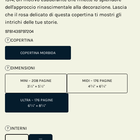
dell'approccio rinascimentale alla decorazione. Lascia
che il rosa delicato di questa copertina ti mostri gli
intrichi delle tue storie.
9781439797204
COPERTINA
?
COPERTINA MORBIDA
DIMENSIONI
?
MINI – 208 PAGINE
MIDI – 176 PAGINE
3½" × 5½"
4¾" × 6¾"
ULTRA – 176 PAGINE
6¾" × 8¾"
INTERNI
?