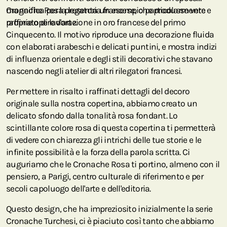
magnifica per la legatoria francese, che produsse vere e
Cronache Rosa presenta un esempio particolarmente
proprie opere d'arte.
raffinato di lavorazione in oro francese del primo
Cinquecento. Il motivo riproduce una decorazione fluida
con elaborati arabeschi e delicati puntini, e mostra indizi
di influenza orientale e degli stili decorativi che stavano
nascendo negli atelier di altri rilegatori francesi.
Per mettere in risalto i raffinati dettagli del decoro
originale sulla nostra copertina, abbiamo creato un
delicato sfondo dalla tonalità rosa fondant. Lo
scintillante colore rosa di questa copertina ti permetterà
di vedere con chiarezza gli intrichi delle tue storie e le
infinite possibilità e la forza della parola scritta. Ci
auguriamo che le Cronache Rosa ti portino, almeno con il
pensiero, a Parigi, centro culturale di riferimento e per
secoli capoluogo dell'arte e dell'editoria.
Questo design, che ha impreziosito inizialmente la serie
Cronache Turchesi, ci è piaciuto così tanto che abbiamo