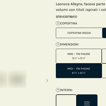
Leonora Alleyne, faceva parte
volumi con titoli ispirati i co
9781439796412
COPERTINA
?
COPERTINA RIGIDA
DIMENSIONI
?
MINI – 176 PAGINE
3½" × 5½"
MIDI – 176 PAGINE
Next thumbnails
4¾" × 6¾"
INTERNI
?