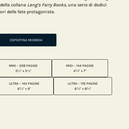
 della collana
Lang’s Fairy Books,
una serie di dodici
lori delle fate protagoniste.
COPERTINA MORBIDA
MINI – 208 PAGINE
MIDI – 144 PAGINE
3½" × 5½"
4¾" × 7"
ULTRA – 144 PAGINE
ULTRA – 176 PAGINE
6¾" × 9"
6¾" × 8¾"