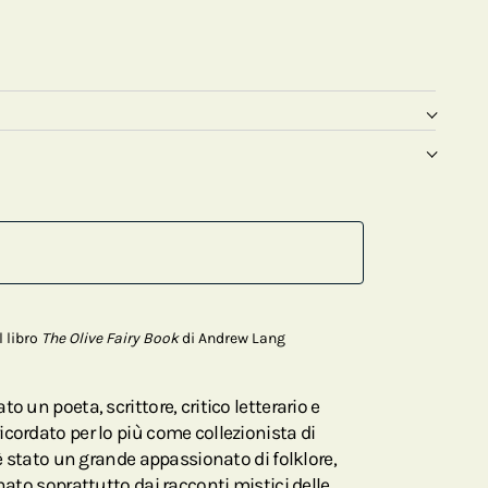
l libro
The Olive Fairy Book
di Andrew Lang
o un poeta, scrittore, critico letterario e
cordato per lo più come collezionista di
 è stato un grande appassionato di folklore,
nato soprattutto dai racconti mistici delle