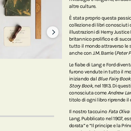
altre culture.
È stata proprio questa passi
collezione di libri conosciut
illustrazioni di Herny Justice 
britannico prolifico e di suc
tutto il mondo attraverso le
anche con J.M. Barrie (
Peter 
Le fiabe di Lang e Ford divent
furono vendute in tutto il mondo. Lang scelse e pubblicò 25 
iniziando dal
Blue Fairy Book
Story Book,
nel 1913. Di quest
conosciuta come
Andrew Lan
titolo di ogni libro riprende il
Il nostro taccuino
Fata Oliva
Lang. Pubblicato nel 1907, es
dorata” e “Il principe e la Pri