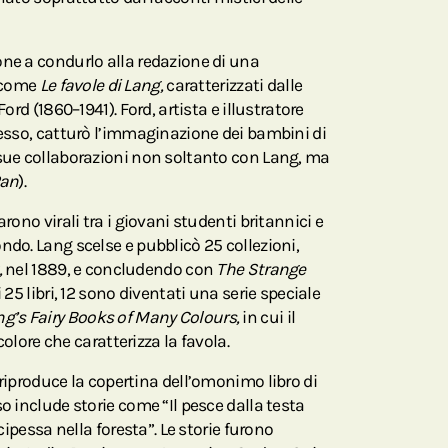
one a condurlo alla redazione di una
i come
Le favole di Lang,
caratterizzati dalle
Ford (1860–1941). Ford, artista e illustratore
cesso, catturò l’immaginazione dei bambini di
 sue collaborazioni non soltanto con Lang, ma
Pan
).
arono virali tra i giovani studenti britannici e
collezioni,
,
nel 1889, e concludendo con
The Strange
i 25 libri, 12 sono diventati una serie speciale
g’s Fairy Books of Many Colours,
in cui il
 colore che caratterizza la favola.
riproduce la copertina dell’omonimo libro di
so include storie come “Il pesce dalla testa
ncipessa nella foresta”. Le storie furono