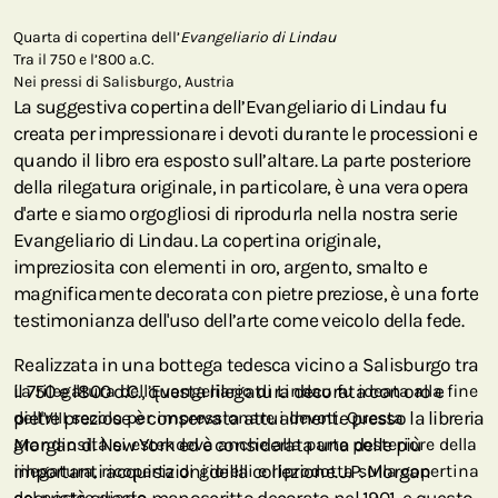
Quarta di copertina dell’
Evangeliario di Lindau
Tra il 750 e l’800 a.C.
Nei pressi di Salisburgo, Austria
La suggestiva copertina dell’Evangeliario di Lindau fu
creata per impressionare i devoti durante le processioni e
quando il libro era esposto sull’altare. La parte posteriore
della rilegatura originale, in particolare, è una vera opera
d'arte e siamo orgogliosi di riprodurla nella nostra serie
Evangeliario di Lindau. La copertina originale,
impreziosita con elementi in oro, argento, smalto e
magnificamente decorata con pietre preziose, è una forte
testimonianza dell'uso dell’arte come veicolo della fede.
Realizzata in una bottega tedesca vicino a Salisburgo tra
il 750 e l'800 d.C., questa rilegatura decorata con oro e
La rilegatura dell’Evangeliario di Lindau fu ideata alla fine
pietre preziose è conservata attualmente presso la libreria
dell'VIII secolo per impressionare i devoti. Questa
Morgan di New York ed è considerata una delle più
grandiosità si estendeva anche alla parte posteriore della
importanti acquisizioni della collezione. J.P. Morgan
rilegatura, ricoperta di gioielli e riprodotta sulla copertina
del nostro diario.