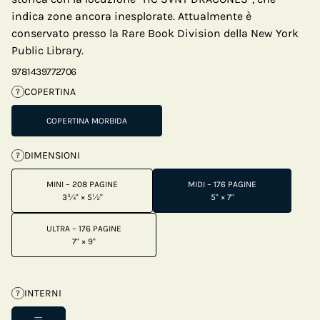
indica zone ancora inesplorate. Attualmente è
conservato presso la Rare Book Division della New York
Public Library.
9781439772706
COPERTINA
?
COPERTINA MORBIDA
DIMENSIONI
?
MINI – 208 PAGINE
MIDI – 176 PAGINE
3¾" × 5½"
5" × 7"
ULTRA – 176 PAGINE
7" × 9"
INTERNI
?