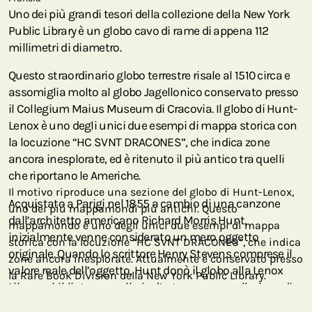
Uno dei più grandi tesori della collezione della New York
Public Library è un globo cavo di rame di appena 112
millimetri di diametro.
Questo straordinario globo terrestre risale al 1510 circa e
assomiglia molto al globo Jagellonico conservato presso
il Collegium Maius Museum di Cracovia. Il globo di Hunt-
Lenox è uno degli unici due esempi di mappa storica con
la locuzione “HC SVNT DRACONES”, che indica zone
ancora inesplorate, ed è ritenuto il più antico tra quelli
che riportano le Americhe.
Il motivo riproduce una sezione del globo di Hunt-Lenox,
Acquistato a Parigi nel 1855 a cambio di una canzone
uno dei più mappamondi più antichi. Questo
dall’architetto americano Richard Morris Hunt,
mappamondo è uno degli unici due esempi di mappa
inizialmente venne considerato un mero oggetto
storica con la locuzione “HC SVNT DRACONES”, che indica
originale. Quando lo scrittore Henry Stevens comprese il
zone ancora inesplorate. Attualmente è conservato presso
valore reale dell’oggetto, Hunt donò il globo alla Lenox
la Rare Book Division della New York Public Library.
Library – biblioteca e galleria d’arte con una collezione di
dipinti, libri ed altri manufatti proprietà di James Lenox –