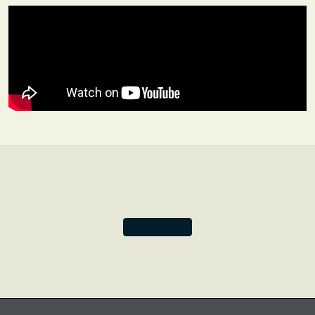
della quale era capo architetto.
Attualmente il globo fa parte della Rare Book Division
della New York Public Library, ed è esposto nella Polonsky
Exhibition.
Scopri di più su questa collaborazione esclusiva.