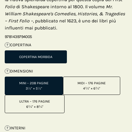
Folio
di Shakespeare intorno al 1800. Il volume
Mr.
William Shakespeare's Comedies, Histories, & Tragedies
– First Folio –,
pubblicato nel 1623, è uno dei libri più
influenti mai pubblicati.
9781439794005
COPERTINA
?
COPERTINA MORBIDA
DIMENSIONI
?
MINI – 208 PAGINE
MIDI – 176 PAGINE
3½" × 5½"
4¾" × 6¾"
ULTRA – 176 PAGINE
6¾" × 8¾"
INTERNI
?