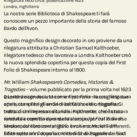
Rilegatura 1800 circa; pubblicazione 1623
Londra, Inghilterra
La nostra serie Biblioteca di Shakespeare ti farà
conoscere un pezzo importante della storia del famoso
Bardo dell'Avon.
Questo magnifico design decorato in oro proviene da una
rilegatura attribuita a Christian Samuel Kalthoeber,
rilegatore tedesco che lavorava a Londra. Kalthoeber creò
la nuova splendida copertina per questa copia del First
Folio di Shakespeare intorno al 1800.
Mr. William Shakespeare's Comedies, Histories &
Tragedies
– volume pubblicato per la prima volta nel 1623
a Londra e conosciuto come
Questo design decorato in oro proviene da una rilegatura
First Folio
– raccoglie le sue
opere, compresi gli errori di battitura e di ortografia. Si
attribuita a Christian Samuel Kalthoeber, rilegatore
tratta di un'impresa editoriale imponente, che è stata
tedesco che lavorava a Londra. Kalthoeber creò la nuova
riveduta e corretta durante la stampa, per cui le diverse
splendida copertina per questa copia del
First Folio
di
versioni del libro contengono errori e correzioni differenti.
Shakespeare intorno al 1800. Il volume
Mr. William
Edito sette anni dopo la morte di Shakespeare dai suoi
Shakespeare's Comedies, Histories, & Tragedies – First