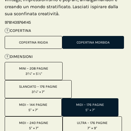
creando un mondo stratificato. Lasciati ispirare dalla
sua sconfinata creatività.
9781439764145
COPERTINA
?
COPERTINA RIGIDA
COPERTINA MORBIDA
DIMENSIONI
?
MINI – 208 PAGINE
3¾" × 5½"
SLANCIATO – 176 PAGINE
3¾" × 7"
MIDI – 144 PAGINE
MIDI – 176 PAGINE
5" × 7"
5" × 7"
MIDI – 240 PAGINE
ULTRA – 176 PAGINE
5" × 7"
7" × 9"