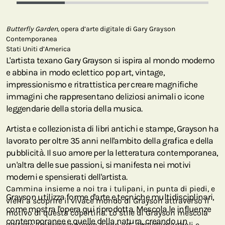
Butterfly Garden,
opera d’arte digitale di Gary Grayson
Contemporanea
Stati Uniti d’America
L'artista texano Gary Grayson si ispira al mondo moderno
e abbina in modo eclettico pop art, vintage,
impressionismo e ritrattistica per creare magnifiche
immagini che rappresentano deliziosi animali o icone
leggendarie della storia della musica.
Artista e collezionista di libri antichi e stampe, Grayson ha
lavorato per oltre 35 anni nell'ambito della grafica e della
pubblicità. Il suo amore per la letteratura contemporanea,
un'altra delle sue passioni, si manifesta nei motivi
moderni e spensierati dell'artista.
Cammina insieme a noi tra i tulipani, in punta di piedi, e
Grayson utilizza forme d'arte e tecniche multidisciplinari,
vieni a scoprire il vivace mondo di Grayson attraverso il
come mostra l'opera qui riprodotta. Mescola le influenze
motivo di questa copertina. Lo stile di Grayson mescola
contemporanee e quelle della natura, creando un
vintage, impressionismo e pop art, amalgamandoli e