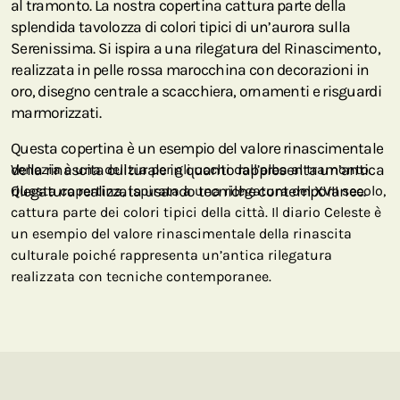
al tramonto. La nostra copertina cattura parte della
splendida tavolozza di colori tipici di un’aurora sulla
Serenissima. Si ispira a una rilegatura del Rinascimento,
realizzata in pelle rossa marocchina con decorazioni in
oro, disegno centrale a scacchiera, ornamenti e risguardi
marmorizzati.
Questa copertina è un esempio del valore rinascimentale
della rinascita culturale in quanto rappresenta un’antica
Venezia è una delizia per gli occhi dall’alba al tramonto.
rilegatura realizzata usando tecniche contemporanee.
Questa copertina, ispirata a una rilegatura del XVII secolo,
cattura parte dei colori tipici della città. Il diario Celeste è
un esempio del valore rinascimentale della rinascita
culturale poiché rappresenta un’antica rilegatura
realizzata con tecniche contemporanee.