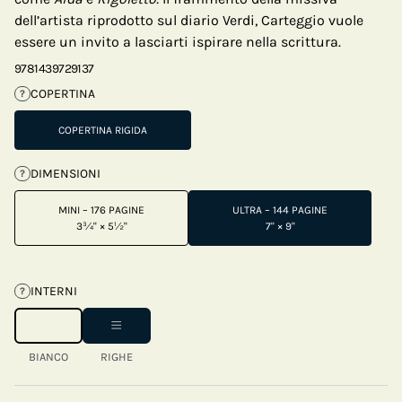
dell’artista riprodotto sul diario Verdi, Carteggio vuole
essere un invito a lasciarti ispirare nella scrittura.
9781439729137
COPERTINA
?
COPERTINA RIGIDA
DIMENSIONI
?
MINI – 176 PAGINE
ULTRA – 144 PAGINE
3¾" × 5½"
7" × 9"
INTERNI
?
BIANCO
RIGHE