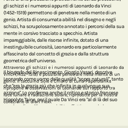
gli schizzi e i numerosi appunti di Leonardo da Vinci
(1452–1519) permettono di penetrare nella mente di un
genio. Artista di consumata abilità nel disegno e negli
schizzi, ha scrupolosamente annotato i percorsi della sua
mente in corsivo tracciato a specchio. Artista
impareggiabile, dalle risorse infinite, dotato di una
inestinguibile curiosità, Leonardo era particolarmente
affascinato dal concetto di grazia e dalla struttura
geometrica dell’universo.
Attraverso gli schizzi e i numerosi appunti di Leonardo da
Il biografo del Rinascimento, Giorgio Vasari, descrive
Vinci (1452–1519) è possibile penetrare nella mente di un
Leonardo come uomo dalle qualità "sopra naturali", tanto
genio. Il taccuino Sole e Chiaro di Luna Paperblanks
che "era la grazia più che infinita in qualunque sua
ripropone le osservazioni di Leonardo sul rapporto tra
azzione". Lo conferma anche il critico e storico francese
luce lunare e radiazione solare, riprodotte per la nostra
Hippolyte Taine, per il quale Da Vinci era "al di là del suo
collezione di diari Flexi.
secolo e di quelli successivi". In effetti, non solo le sue
opere d'arte (come la Monna Lisa) trascendono ancora i
confini delle convenzioni culturali e del tempo, ma anche
le sue riflessioni e le sue scoperte scientifiche.