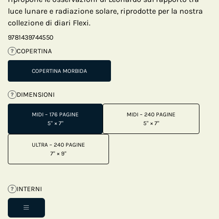
luce lunare e radiazione solare, riprodotte per la nostra
collezione di diari Flexi.
9781439744550
COPERTINA
?
COPERTINA MORBIDA
DIMENSIONI
?
MIDI – 176 PAGINE
MIDI – 240 PAGINE
5" × 7"
5" × 7"
ULTRA – 240 PAGINE
7" × 9"
INTERNI
?