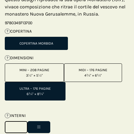
vivace composizione che ritrae il cortile del vescovo nel
monastero Nuova Gerusalemme, in Russia.
9780349713700
COPERTINA
?
COPERTINA MORBIDA
DIMENSIONI
?
MINI – 208 PAGINE
MIDI – 176 PAGINE
3½" × 5½"
4¾" × 6¾"
ULTRA – 176 PAGINE
6¾" × 8¾"
INTERNI
?