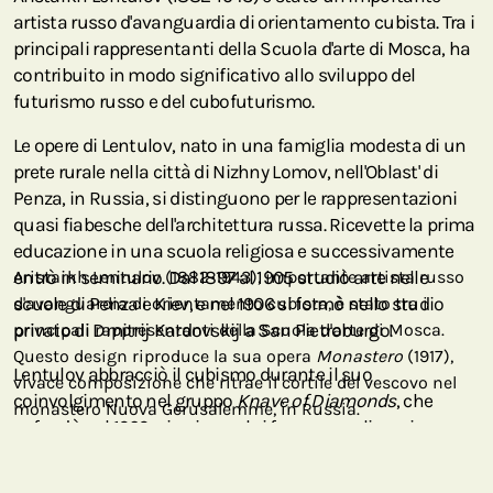
artista russo d'avanguardia di orientamento cubista. Tra i
principali rappresentanti della Scuola d'arte di Mosca, ha
contribuito in modo significativo allo sviluppo del
futurismo russo e del cubofuturismo.
Le opere di Lentulov, nato in una famiglia modesta di un
prete rurale nella città di Nizhny Lomov, nell'Oblast' di
Penza, in Russia, si distinguono per le rappresentazioni
quasi fiabesche dell'architettura russa. Ricevette la prima
educazione in una scuola religiosa e successivamente
entrò in seminario. Dal 1897 al 1905 studiò arte nelle
Aristarkh Lentulov (1882-1943), importante artista russo
scuole di Penza e Kiev, e nel 1906 si formò nello studio
d'avanguardia di orientamento cubista, è stato tra i
privato di Dmitrij Kardovskij a San Pietroburgo.
principali rappresentanti della Scuola d'arte di Mosca.
Questo design riproduce la sua opera
Monastero
(1917),
Lentulov abbracciò il cubismo durante il suo
vivace composizione che ritrae il cortile del vescovo nel
coinvolgimento nel gruppo
Knave of Diamonds
, che
monastero Nuova Gerusalemme, in Russia.
cofondò nel 1909 e i cui membri furono, negli anni
successivi, i principali esponenti dell'arte d'avanguardia
in Russia. Partecipò alla prima mostra del gruppo nel 1910,