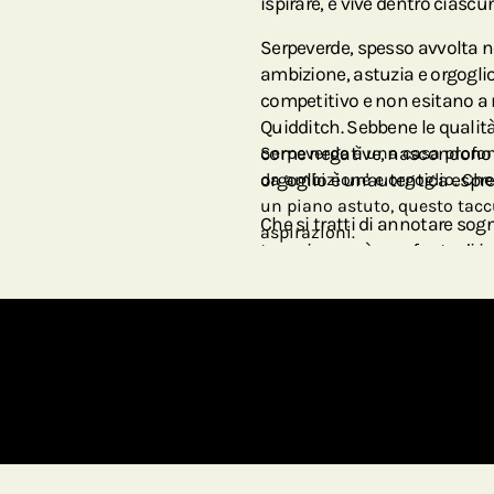
ispirare, e vive dentro ciascun
Serpeverde, spesso avvolta n
ambizione, astuzia e orgoglio.
competitivo e non esitano a r
Quidditch. Sebbene le qualità
come negative, nascondono in
Serpeverde è una casa profo
orgoglio è un'autentica espr
da ambizione e orgoglio. Che 
un piano astuto, questo taccu
Che si tratti di annotare sog
aspirazioni.
taccuino sarà una fonte di is
tutte le tue ambizioni.