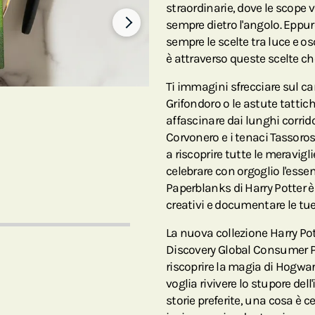
straordinarie, dove le scope v
sempre dietro l'angolo. Eppur
sempre le scelte tra luce e osc
è attraverso queste scelte che
Ti immagini sfrecciare sul c
Grifondoro o le astute tattich
affascinare dai lunghi corrid
Corvonero e i tenaci Tassoros
a riscoprire tutte le meravigl
celebrare con orgoglio l'essen
Paperblanks di Harry Potter 
creativi e documentare le tu
La nuova collezione Harry Pot
Discovery Global Consumer Pro
riscoprire la magia di Hogwar
voglia rivivere lo stupore del
storie preferite, una cosa è c