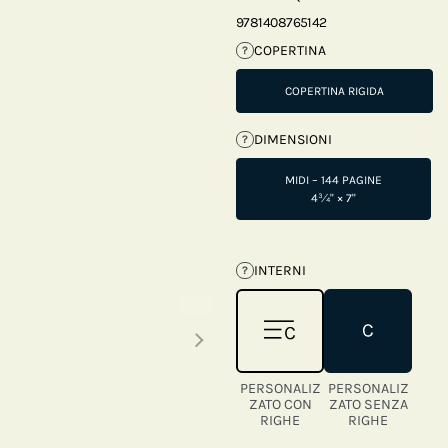
9781408765142
COPERTINA
?
COPERTINA RIGIDA
DIMENSIONI
?
MIDI – 144 PAGINE
4¾" × 7"
INTERNI
?
Next thumbnails
PERSONALIZ
PERSONALIZ
ZATO CON
ZATO SENZA
RIGHE
RIGHE