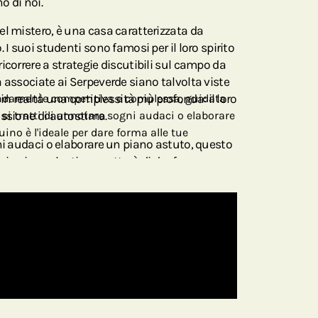
o di noi.
el mistero, è una casa caratterizzata da
 I suoi studenti sono famosi per il loro spirito
icorrere a strategie discutibili sul campo da
 associate ai Serpeverde siano talvolta viste
 realtà una complessità più profonda: il loro
ndamente competitiva e complessa, guidata
essione di autostima.
si tratti di annotare sogni audaci o elaborare
ino è l'ideale per dare forma alle tue
ni audaci o elaborare un piano astuto, questo
pirazione che ti permetterà di dar forma a