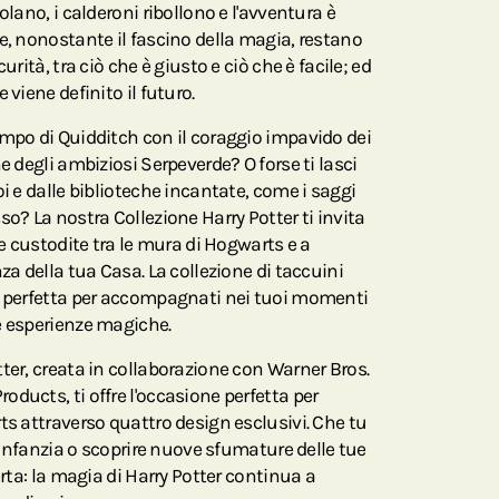
olano, i calderoni ribollono e l'avventura è
e, nonostante il fascino della magia, restano
urità, tra ciò che è giusto e ciò che è facile; ed
 viene definito il futuro.
ampo di Quidditch con il coraggio impavido dei
e degli ambiziosi Serpeverde? O forse ti lasci
oi e dalle biblioteche incantate, come i saggi
so? La nostra Collezione Harry Potter ti invita
ie custodite tra le mura di Hogwarts e a
za della tua Casa. La collezione di taccuini
è perfetta per accompagnati nei tuoi momenti
e esperienze magiche.
ter, creata in collaborazione con Warner Bros.
ducts, ti offre l'occasione perfetta per
ts attraverso quattro design esclusivi. Che tu
l'infanzia o scoprire nuove sfumature delle tue
erta: la magia di Harry Potter continua a