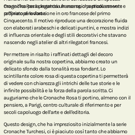
magnifica per la legatoria francese, che produsse vere e
Cronache Rosa presenta un esempio particolarmente
proprie opere d'arte.
raffinato di lavorazione in oro francese del primo
Cinquecento. Il motivo riproduce una decorazione fluida
con elaborati arabeschi e delicati puntini, e mostra indizi
di influenza orientale e degli stili decorativi che stavano
nascendo negli atelier di altri rilegatori francesi.
Per mettere in risalto i raffinati dettagli del decoro
originale sulla nostra copertina, abbiamo creato un
delicato sfondo dalla tonalità rosa fondant. Lo
scintillante colore rosa di questa copertina ti permetterà
di vedere con chiarezza gli intrichi delle tue storie e le
infinite possibilità e la forza della parola scritta. Ci
auguriamo che le Cronache Rosa ti portino, almeno con il
pensiero, a Parigi, centro culturale di riferimento e per
secoli capoluogo dell'arte e dell'editoria.
Questo design, che ha impreziosito inizialmente la serie
Cronache Turchesi, ci è piaciuto così tanto che abbiamo