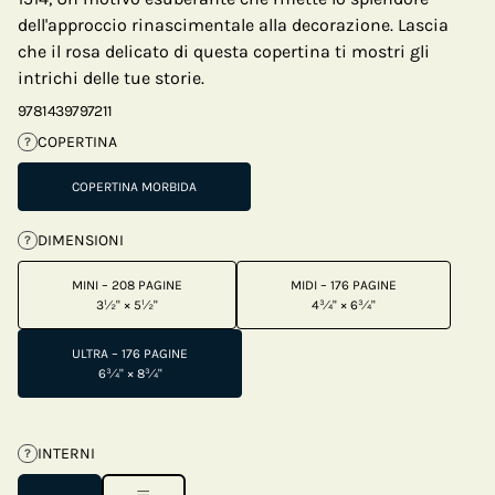
dell'approccio rinascimentale alla decorazione. Lascia
che il rosa delicato di questa copertina ti mostri gli
intrichi delle tue storie.
9781439797211
COPERTINA
?
COPERTINA MORBIDA
DIMENSIONI
?
MINI – 208 PAGINE
MIDI – 176 PAGINE
3½" × 5½"
4¾" × 6¾"
ULTRA – 176 PAGINE
6¾" × 8¾"
INTERNI
?