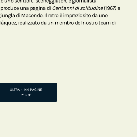
o uno scrittore, sceneggiatore e giornalista
iproduce una pagina di
Cent'anni di solitudine
(1967) e
iungla di Macondo. Il retro è impreziosito da uno
Márquez, realizzato da un membro del nostro team di
ULTRA – 144 PAGINE
7" × 9"