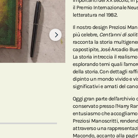
importanti del XX secolo, in 
il Premio Internazionale Neus
letteratura nel 1982.
Il nostro design Preziosi Man
più celebre,
Cent'anni di soli
racconta la storia multigener
capostipite, José Arcadio Bu
La storia intreccia il realism
esplorando temi quali l'amore,
della storia. Con dettagli ra
dipinto un mondo vivido e vi
significativi e amati del cano
Oggi gran parte dell'archivio
conservato presso l'Harry Ran
entusiasmo che accogliamo G
Preziosi Manoscritti, rende
attraverso una rappresentazi
Macondo, accanto alla pagina 