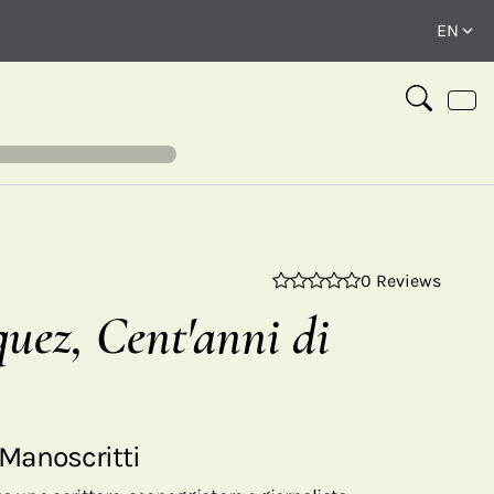
0 Reviews
⤢
uez, Cent'anni di
 Manoscritti