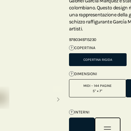
Gabriel García Márquez è stat
colombiano. Questo design r
una rappresentazione della g
schizzo raffigurante García 
artisti.
9780349715230
COPERTINA
?
COPERTINA RIGIDA
DIMENSIONI
?
MIDI – 144 PAGINE
Next thumbnails
5" × 7"
INTERNI
?