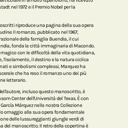
particolare in ambito ispanofono, ha ricevuto
tadt nel 1972 e il Premio Nobel per la
oscritti riproduce una pagina della sua opera
tudine
. Il romanzo, pubblicato nel 1967,
azionale della famiglia Buendia, il cui
endia, fonda la città immaginaria di Macondo.
o magico con le difficoltà della vita quotidiana,
 l'isolamento, il destino e la natura ciclica
ffinati e simbolismi complessi, Marquez ha
scerale che ha reso il romanzo uno dei più
ne letterario.
 dell'autore, incluso questo manoscritto, è
som Center dell'Università del Texas. È con
arcía Márquez nella nostra Collezione
ndo omaggio alla sua opera fondamentale
one delle lussureggianti giungle verdi di
del manoscritto. Il retro della copertina è