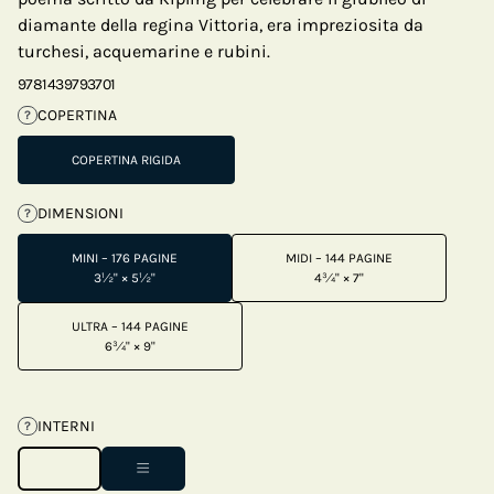
diamante della regina Vittoria, era impreziosita da
turchesi, acquemarine e rubini.
9781439793701
COPERTINA
?
COPERTINA RIGIDA
DIMENSIONI
?
MINI – 176 PAGINE
MIDI – 144 PAGINE
3½" × 5½"
4¾" × 7"
ULTRA – 144 PAGINE
6¾" × 9"
INTERNI
?