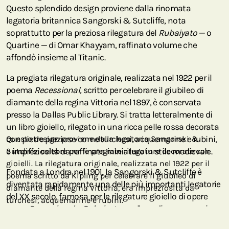
Questo splendido design proviene dalla rinomata
legatoria britannica Sangorski & Sutcliffe, nota
soprattutto per la preziosa rilegatura del
Rubaiyato
— o
Quartine — di Omar Khayyam, raffinato volume che
affondò insieme al Titanic.
La pregiata rilegatura originale, realizzata nel 1922 per il
poema
Recessional,
scritto per celebrare il giubileo di
diamante della regina Vittoria nel 1897, è conservata
presso la Dallas Public Library. Si tratta letteralmente di
un libro gioiello, rilegato in una ricca pelle rossa decorata
con pietre preziose come turchesi, acquemarine e rubini,
Questo design proviene dalla legatoria Sangorski &
e impreziosita da raffinate miniature in stile medievale.
Sutcliffe, celebre per le pregiate rilegature decorate con
gioielli. La rilegatura originale, realizzata nel 1922 per il
Fondata a Londra nel 1901, la Sangorski & Sutcliffe è
poema scritto da Kipling per celebrare il giubileo di
diventata rapidamente una delle più importanti legatorie
diamante della regina Vittoria, era impreziosita da
del XX secolo, famosa per le rilegature gioiello di opere
turchesi, acquemarine e rubini.
come
Recessional e Rubaiyat
e per l'uso di oro vero nei
dettagli delle copertine.