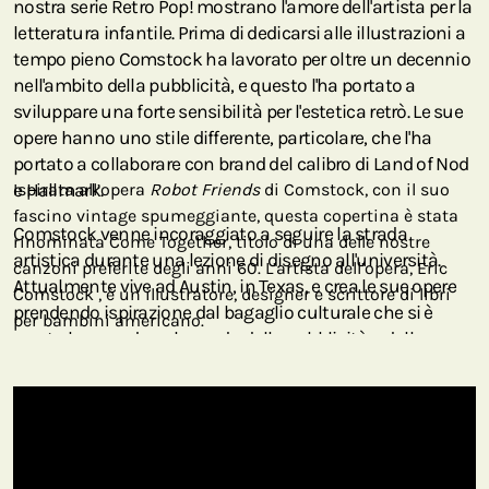
nostra serie Retro Pop! mostrano l'amore dell'artista per la
letteratura infantile. Prima di dedicarsi alle illustrazioni a
tempo pieno Comstock ha lavorato per oltre un decennio
nell'ambito della pubblicità, e questo l'ha portato a
sviluppare una forte sensibilità per l'estetica retrò. Le sue
opere hanno uno stile differente, particolare, che l'ha
portato a collaborare con brand del calibro di Land of Nod
e Hallmark.
Ispirata all’opera
Robot Friends
di Comstock, con il suo
fascino vintage spumeggiante, questa copertina è stata
Comstock venne incoraggiato a seguire la strada
rinominata Come Together, titolo di una delle nostre
artistica durante una lezione di disegno all'università.
canzoni preferite degli anni 60. L’artista dell’opera, Eric
Attualmente vive ad Austin, in Texas, e crea le sue opere
Comstock , è un illustratore, designer e scrittore di libri
prendendo ispirazione dal bagaglio culturale che si è
per bambini americano.
creato lavorando nel mondo della pubblicità e dalla sua
vivace passione per la musica. Comstock colleziona
vecchi album di musica jazz e trova ispirazione nella
musica e nella letteratura per l'infanzia. Di recente ha
pubblicato il suo primo libro per bambini,
Charlie Piechart
and the Case of the Missing Pizza Slice,
insieme a Marilyn