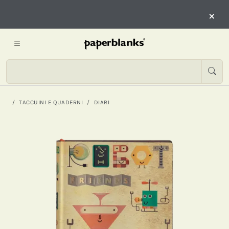
×
TACCUINI E QUADERNI
DIARI