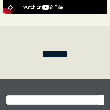
Sadler.
I nomi delle copertine della nostra serie Retro Pop! fanno
riferimento ad alcune delle nostre canzoni preferite degli
anni Cinquanta e Sessanta, ispirandosi al fascino e allo
stile retrò dei design che le impreziosiscono. Lo
stravagante design
Robot Friends
di Comstock è
reinterpretato per la copertina del diario Come Together.
Lasciatevi trasportare dalla gioia e dall’allegria che
trasmette il design di questa copertina, che rispecchia lo
spirito vivace della pop art di Comstock.