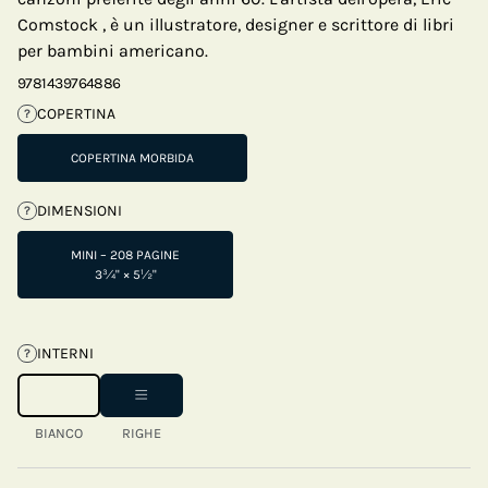
Comstock , è un illustratore, designer e scrittore di libri
per bambini americano.
9781439764886
COPERTINA
?
COPERTINA MORBIDA
DIMENSIONI
?
MINI – 208 PAGINE
3¾" × 5½"
INTERNI
?
BIANCO
RIGHE