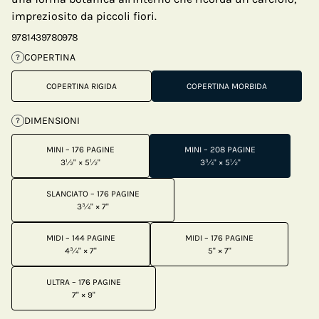
impreziosito da piccoli fiori.
9781439780978
COPERTINA
?
COPERTINA RIGIDA
COPERTINA MORBIDA
DIMENSIONI
?
MINI – 176 PAGINE
MINI – 208 PAGINE
3½" × 5½"
3¾" × 5½"
SLANCIATO – 176 PAGINE
3¾" × 7"
MIDI – 144 PAGINE
MIDI – 176 PAGINE
4¾" × 7"
5" × 7"
ULTRA – 176 PAGINE
7" × 9"