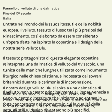
Pannello di velluto di una dalmatica
Fine del XV secolo
Italia
Entrate nel mondo dei lussuosi tessuti e della nobiltà
europea. Il velluto, tessuto di lusso tra i più preziosi del
Rinascimento, così elaborato da essere considerato
un'opera d'arte, ha ispirato la copertina e il design della
nostra serie Velluto Blu.
Il tessuto protagonista di questa elegante copertina
reinterpreta una dalmatica di velluto del XV secolo, una
tunica dalle maniche lunghe utilizzata come indumento
liturgico nelle chiese cristiane, e indossata dai sovrani
britannici durante le cerimonie di incoronazione.
Il nostro design Velluto Blu s’ispira a una dalmatica di
Il velluto veniva creato principalmente a Firenze, Venezia e
velluto del XV secolo. Il disegno, realizzato con fili
Genova, centri di tessitura che iniziarono ad entrare in
metallici dorati, riproduce uno scudo a sette lobi con una
forte concorrenza nel momento in cui la qualità della
forma botanica all’interno che ricorda un carciofo,
seta, gli stili e i design diventarono più specifici.
impreziosito da piccoli fiori.