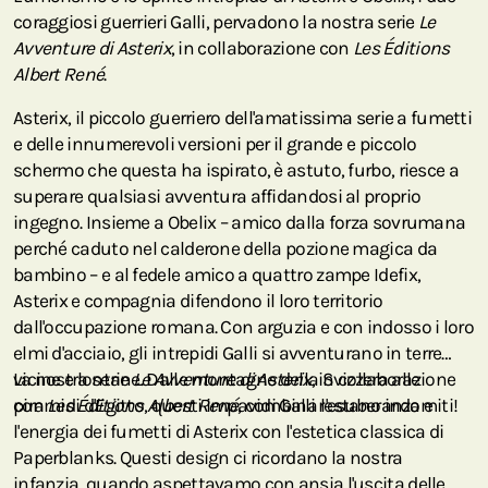
coraggiosi guerrieri Galli, pervadono la nostra serie
Le
Avventure di Asterix
, in collaborazione con
Les Éditions
Albert René
.
Asterix, il piccolo guerriero dell'amatissima serie a fumetti
e delle innumerevoli versioni per il grande e piccolo
schermo che questa ha ispirato, è astuto, furbo, riesce a
superare qualsiasi avventura affidandosi al proprio
ingegno. Insieme a Obelix – amico dalla forza sovrumana
perché caduto nel calderone della pozione magica da
bambino – e al fedele amico a quattro zampe Idefix,
Asterix e compagnia difendono il loro territorio
dall'occupazione romana. Con arguzia e con indosso i loro
elmi d'acciaio, gli intrepidi Galli si avventurano in terre
vicine e lontane. Dalle montagne della Svizzera alle
La nostra serie
Le Avventure di Asterix
, in collaborazione
piramidi d'Egitto, questi impavidi Galli restano indomiti!
con
Les Éditions Albert René
, combina l'esuberanza e
l'energia dei fumetti di Asterix con l'estetica classica di
Paperblanks. Questi design ci ricordano la nostra
infanzia, quando aspettavamo con ansia l'uscita delle