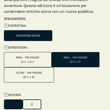
avventure. Questa edizione è un'occasione per
condividere mitiche storie con un nuovo pubblico.
9781439797051
COPERTINA
?
COPERTINA RIGIDA
DIMENSIONI
?
MINI – 176 PAGINE
MIDI – 144 PAGINE
3½" × 5½"
4¾" × 7"
ULTRA – 144 PAGINE
6¾" × 9"
INTERNI
?