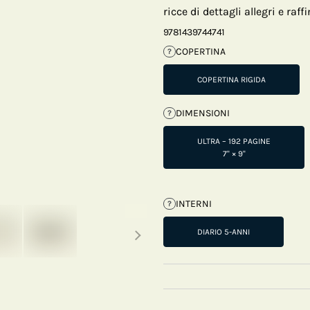
ricce di dettagli allegri e raffi
9781439744741
COPERTINA
?
COPERTINA RIGIDA
DIMENSIONI
?
ULTRA – 192 PAGINE
7" × 9"
INTERNI
?
Next thumbnails
DIARIO 5-ANNI