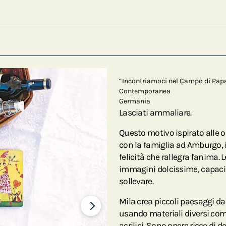
“Incontriamoci nel Campo di Papa
Contemporanea
Germania
Lasciati ammaliare.
Questo motivo ispirato alle op
con la famiglia ad Amburgo, 
felicità che rallegra l'anima.
immagini dolcissime, capaci di 
sollevare.
Mila crea piccoli paesaggi da 
usando materiali diversi come
acrilici. Sono opere ricce di det