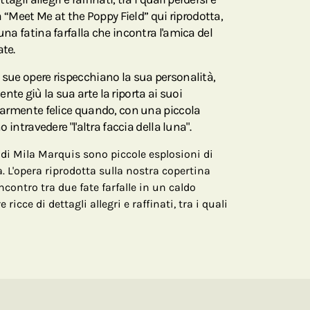
ata “Meet Me at the Poppy Field” qui riprodotta,
una fatina farfalla che incontra l'amica del
ate.
 sue opere rispecchiano la sua personalità,
nte giù la sua arte la riporta ai suoi
olarmente felice quando, con una piccola
o intravedere "l'altra faccia della luna".
 di Mila Marquis sono piccole esplosioni di
a. L'opera riprodotta sulla nostra copertina
contro tra due fate farfalle in un caldo
icce di dettagli allegri e raffinati, tra i quali