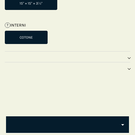
15" × 15" × 3½"
INTERNI
?
COTONE