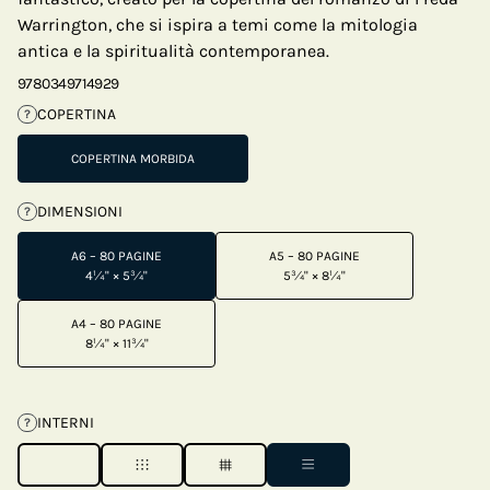
Warrington, che si ispira a temi come la mitologia
antica e la spiritualità contemporanea.
9780349714929
COPERTINA
?
COPERTINA MORBIDA
DIMENSIONI
?
A6 – 80 PAGINE
A5 – 80 PAGINE
4¼" × 5¾"
5¾" × 8¼"
A4 – 80 PAGINE
8¼" × 11¾"
INTERNI
?