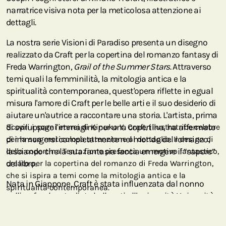
narratrice visiva nota per la meticolosa attenzione ai
dettagli.
La nostra serie Visioni di Paradiso presenta un disegno
realizzato da Craft per la copertina del romanzo fantasy di
Freda Warrington,
Grail of the Summer Stars
. Attraverso
temi quali la femminilità, la mitologia antica e la
spiritualità contemporanea, quest'opera riflette in egual
misura l'amore di Craft per le belle arti e il suo desiderio di
aiutare un'autrice a raccontare una storia. L'artista, prima
di sviluppare l'immagine per una copertina, ha affermato
Scopri i sogni eterei di Kinuko Y. Craft, illustratrice celebre
di immergersi completamente nel mondo del romanzo,
per la sua meticolosa attenzione al dettaglio. Il design di
lasciando che la sua fantasia faccia emergere il “sapore”
della copertina Tentazione presenta un motivo fantastico,
del libro.
creato per la copertina del romanzo di Freda Warrington,
che si ispira a temi come la mitologia antica e la
Nata in Giappone, Craft è stata influenzata dal nonno
spiritualità contemporanea.
calligrafo e ha studiato belle arti all'università Università
di arti e artigianato di Kanazawa prima di trasferirsi negli
Stati Uniti per frequentare l'Art Institute di Chicago. Oggi