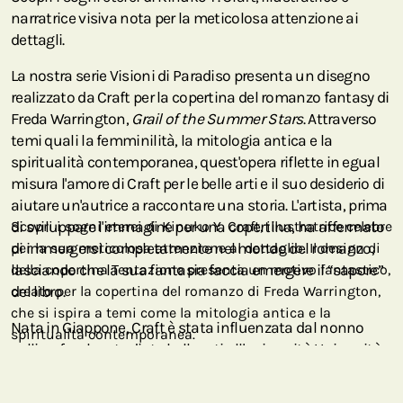
narratrice visiva nota per la meticolosa attenzione ai
dettagli.
La nostra serie Visioni di Paradiso presenta un disegno
realizzato da Craft per la copertina del romanzo fantasy di
Freda Warrington,
Grail of the Summer Stars
. Attraverso
temi quali la femminilità, la mitologia antica e la
spiritualità contemporanea, quest'opera riflette in egual
misura l'amore di Craft per le belle arti e il suo desiderio di
aiutare un'autrice a raccontare una storia. L'artista, prima
di sviluppare l'immagine per una copertina, ha affermato
Scopri i sogni eterei di Kinuko Y. Craft, illustratrice celebre
di immergersi completamente nel mondo del romanzo,
per la sua meticolosa attenzione al dettaglio. Il design di
lasciando che la sua fantasia faccia emergere il “sapore”
della copertina Tentazione presenta un motivo fantastico,
del libro.
creato per la copertina del romanzo di Freda Warrington,
che si ispira a temi come la mitologia antica e la
Nata in Giappone, Craft è stata influenzata dal nonno
spiritualità contemporanea.
calligrafo e ha studiato belle arti all'università Università
di arti e artigianato di Kanazawa prima di trasferirsi negli
Stati Uniti per frequentare l'Art Institute di Chicago. Oggi