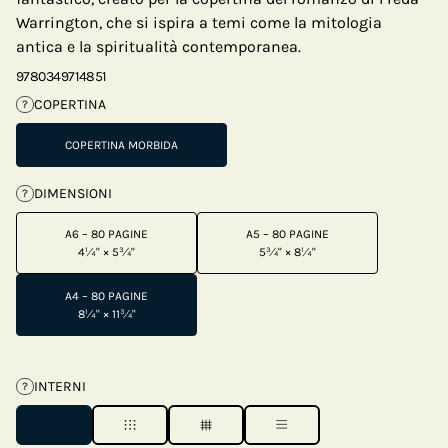
Warrington, che si ispira a temi come la mitologia
antica e la spiritualità contemporanea.
9780349714851
COPERTINA
?
COPERTINA MORBIDA
DIMENSIONI
?
A6 – 80 PAGINE
A5 – 80 PAGINE
4¼" × 5¾"
5¾" × 8¼"
A4 – 80 PAGINE
8¼" × 11¾"
INTERNI
?