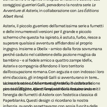
coraggiosi guerrieri Galli, pervadono la nostra serie
Le
Avventure di Asterix
, in collaborazione con
Les Éditions
Albert René
.
Asterix, il piccolo guerriero dell'amatissima serie a fumetti
e delle innumerevoli versioni per il grande e piccolo
schermo che questa ha ispirato, è astuto, furbo, riesce a
superare qualsiasi avventura affidandosi al proprio
ingegno. Insieme a Obelix – amico dalla forza sovrumana
perché caduto nel calderone della pozione magica da
bambino – e al fedele amico a quattro zampe Idefix,
Asterix e compagnia difendono il loro territorio
dall'occupazione romana. Con arguzia e con indosso i loro
elmi d'acciaio, gli intrepidi Galli si avventurano in terre
vicine e lontane. Dalle montagne della Svizzera alle
La nostra serie
Le Avventure di Asterix
, in collaborazione
piramidi d'Egitto, questi impavidi Galli restano indomiti!
con
Les Éditions Albert René
, combina l'esuberanza e
l'energia dei fumetti di Asterix con l'estetica classica di
Paperblanks. Questi design ci ricordano la nostra
infanzia, quando aspettavamo con ansia l'uscita delle