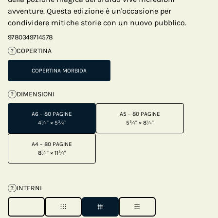
avventure. Questa edizione è un'occasione per
condividere mitiche storie con un nuovo pubblico.
9780349714578
COPERTINA
?
COPERTINA MORBIDA
DIMENSIONI
?
A6 – 80 PAGINE
A5 – 80 PAGINE
4¼" × 5¾"
5¾" × 8¼"
A4 – 80 PAGINE
8¼" × 11¾"
INTERNI
?