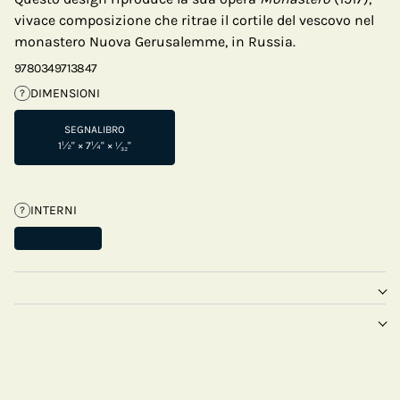
vivace composizione che ritrae il cortile del vescovo nel
monastero Nuova Gerusalemme, in Russia.
9780349713847
DIMENSIONI
?
SEGNALIBRO
1½" × 7¼" × ¹⁄₃₂"
INTERNI
?