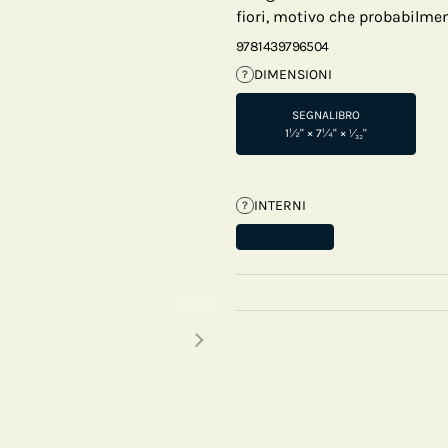
fiori, motivo che probabilment
9781439796504
DIMENSIONI
?
SEGNALIBRO
1½" × 7¼" × ¹⁄₃₂"
INTERNI
?
Next thumbnails