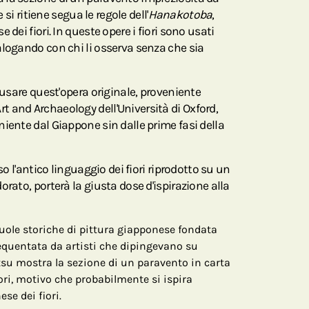
e si ritiene segua le regole dell'
Hanakotoba
,
 dei fiori. In queste opere i fiori sono usati
alogando con chi li osserva senza che sia
r usare quest'opera originale, proveniente
 and Archaeology dell'Università di Oxford,
iente dal Giappone sin dalle prime fasi della
so l'antico linguaggio dei fiori riprodotto su un
orato, porterà la giusta dose d'ispirazione alla
cuole storiche di pittura giapponese fondata
frequentata da artisti che dipingevano su
atsu mostra la sezione di un paravento in carta
iori, motivo che probabilmente si ispira
se dei fiori.