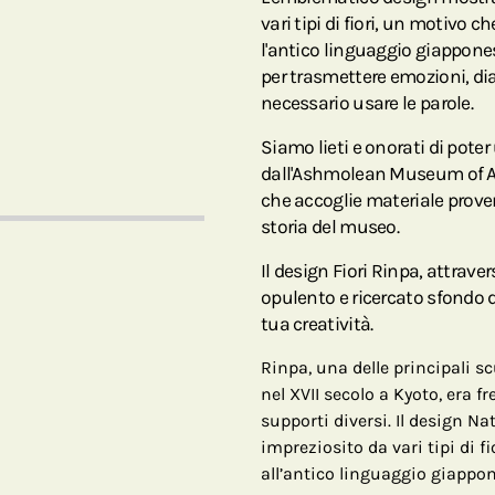
vari tipi di fiori, un motivo ch
l'antico linguaggio giapponese
per trasmettere emozioni, di
necessario usare le parole.
Siamo lieti e onorati di pote
dall'Ashmolean Museum of Art
che accoglie materiale proven
storia del museo.
Il design Fiori Rinpa, attraver
opulento e ricercato sfondo d
tua creatività.
Rinpa, una delle principali s
nel XVII secolo a Kyoto, era 
supporti diversi. Il design N
impreziosito da vari tipi di f
all’antico linguaggio giappone