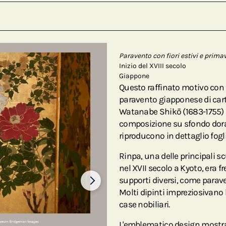
Paravento con fiori estivi e primav
Inizio del XVIII secolo
Giappone
Questo raffinato motivo con f
paravento giapponese di carta 
Watanabe Shikō (1683-1755) a
composizione su sfondo dorato
riproducono in dettaglio foglie
Rinpa, una delle principali s
nel XVII secolo a Kyoto, era 
supporti diversi, come paraven
Molti dipinti impreziosivano l
case nobiliari.
L'emblematico design mostra 