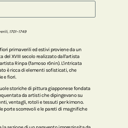
erili, 1701–1749
iori primaverili ed estivi proviene da un
del XVIII secolo realizzato dall'artista
rtista Rinpa (famoso rōnin). L'intricata
 è ricca di elementi sofisticati, che
 e fiori.
cuole storiche di pittura giapponese fondata
frequentata da artisti che dipingevano su
ti, ventagli, rotoli e tessuti per kimono.
e porte scorrevoli e le pareti di magnifiche
la sezione di un paravento impreziosita da