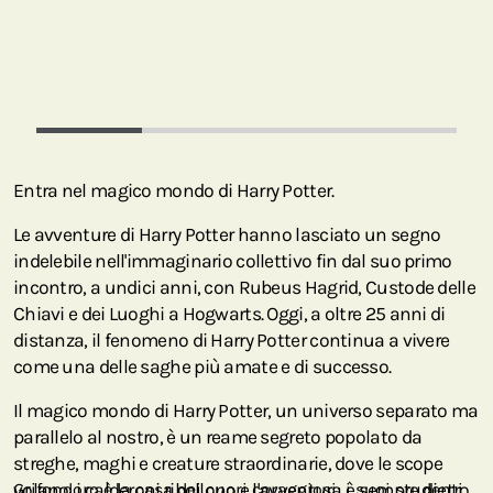
Entra nel magico mondo di Harry Potter.
Le avventure di Harry Potter hanno lasciato un segno
indelebile nell'immaginario collettivo fin dal suo primo
incontro, a undici anni, con Rubeus Hagrid, Custode delle
Chiavi e dei Luoghi a Hogwarts. Oggi, a oltre 25 anni di
distanza, il fenomeno di Harry Potter continua a vivere
come una delle saghe più amate e di successo.
Il magico mondo di Harry Potter, un universo separato ma
parallelo al nostro, è un reame segreto popolato da
streghe, maghi e creature straordinarie, dove le scope
volano, i calderoni ribollono e l'avventura è sempre dietro
Grifondoro è la casa dei cuori coraggiosi; i suoi studenti