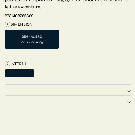
le tue avventure.
9781408765869
DIMENSIONI
?
SEGNALIBRO
1½" × 7¼" × ¹⁄₃₂"
INTERNI
?