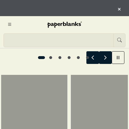
QUI
×
INIZIA L’ESPLORAZIONE
Le storie estive iniziano qui, 1 / 6