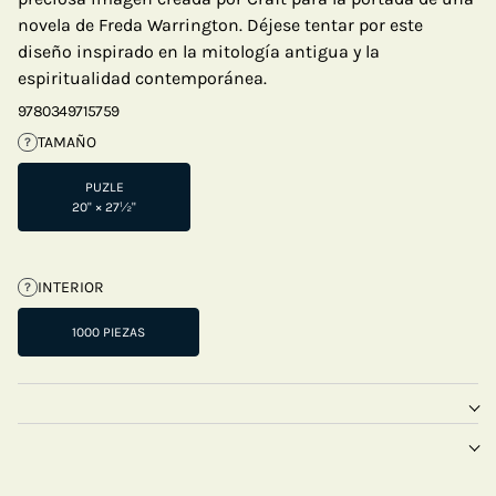
novela de Freda Warrington. Déjese tentar por este
diseño inspirado en la mitología antigua y la
espiritualidad contemporánea.
9780349715759
TAMAÑO
?
PUZLE
20" × 27½"
INTERIOR
?
1000 PIEZAS