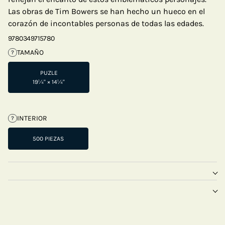
Las obras de Tim Bowers se han hecho un hueco en el
corazón de incontables personas de todas las edades.
9780349715780
TAMAÑO
?
PUZLE
19¼" × 14¼"
INTERIOR
?
500 PIEZAS