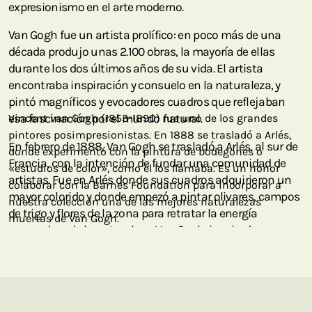
expresionismo en el arte moderno.
Van Gogh fue un artista prolífico: en poco más de una
década produjo unas 2.100 obras, la mayoría de ellas
durante los dos últimos años de su vida. El artista
encontraba inspiración y consuelo en la naturaleza, y
pintó magníficos y evocadores cuadros que reflejaban
esa fascinación por el mundo natural.
Vincent van Gogh (1853-1890) fue uno de los grandes
pintores posimpresionistas. En 1888 se trasladó a Arlés,
En febrero de 1888, Van Gogh se trasladó a Arlés, al sur de
donde experimentó con la pintura de bodegones o
Francia, con la intención de fundar una comunidad de
«estudios de color», como él los llamaba. Es un honor
artistas. Fue en Arlés donde sus cuadros adquirieron un
colaborar con la Barnes Foundation para incorporar a
mayor colorido y donde empezó a pintar olivares, campos
nuestra colección una de las mejores naturalezas
de trigo y flores de la zona para retratar la energía
muertas de Van Gogh.
renovadora de la naturaleza. Van Gogh, inspirado por su
nuevo entorno, creó 200 cuadros y más de 100 dibujos y
acuarelas durante su estancia en Arlés.
Van Gogh utilizaba el término «estudios de color» para
referirse a sus bodegones o naturalezas muertas. El