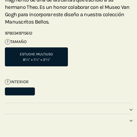
hermano Theo. Es un honor colaborar con el Museo Van
Gogh para incorporar este diseño a nuestra colección
Manuscritos Bellos.
9780349715612
TAMAÑO
?
ESTUCHE MULTIUSO
8¾" × 1¼" × 2¾"
INTERIOR
?