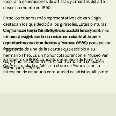
inspirar a generaciones de artistas y amantes del arte
desde su muerte en 1890.
Entre los cuadros más representativos de Van Gogh
destacan los que dedicó a los girasoles. Estas pinturas,
cargadas de luminosidad y profundidad emocional,
Vincent van Gogh (1853-1890) es una de las figuras más
tenían un significado especial para el artista: según
influyentes de la historia del arte occidental. Aquí
contaba en una de sus cartas, eran su forma de expresar
reproducimos su cuadro
Los girasoles
(1889) y un
«gratitud».
fragmento de una de las cartas que escribió a su
hermano Theo. Es un honor colaborar con el Museo Van
En febrero de 1888, cansado del bullicio de París, Van
Gogh para incorporar este diseño a nuestra colección
Gogh se trasladó a Arlés, en el sur de Francia, con la
Manuscritos Bellos.
intención de crear una comunidad de artistas. Allí pintó
cinco lienzos de gran formato en los que retrataba ramos
de girasoles en un jarrón con tres tonos de amarillo
y
nada más
, demostrando que era posible expresar
muchos matices con un solo color sin perder fuerza
expresiva.
Las cartas que Vincent escribía a su hermano menor