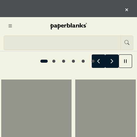
COMIENZAN AQUÍ
×
COMIENZA A EXPLORAR
Las historias de verano comienzan aquí, 1 / 6