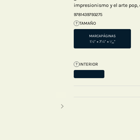
impresionismo y el arte pop,
9781439793275
TAMAÑO
?
MARCAPÁGINAS
1½" × 7¼" × ¹⁄₃₂"
INTERIOR
?
Next thumbnails