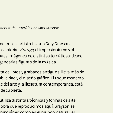
wers with Butterflies,
de Gary Grayson
derno, el artista texano Gary Grayson
o vectorial
vintage,
el impresionismo y el
lares imágenes de distintas temáticas: desde
endarias figuras de la música.
sta de libros y grabados antiguos, lleva más de
blicidad y el diseño gráfico. El toque moderno
e del arte y la literatura contemporánea, está
de cubierta.
utiliza distintas técnicas y formas de arte.
 obra que reproducimos aquí, Grayson se
ntemporáneo como en el mundo natural; el