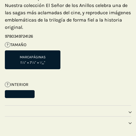
Nuestra colección El Señor de los Anillos celebra una de
las sagas más aclamadas del cine, y reproduce imágenes
emblemáticas de la trilogía de forma fiel a la historia
original.
9780349724126
TAMAÑO
?
MARCAPÁGINAS
1½" × 7¼" × ¹⁄₃₂"
INTERIOR
?