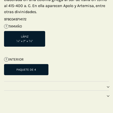
al 415-400 a. C. En ella aparecen Apolo y Artemisa, entre
otras divinidades.
9780349714172
TAMAÑO
?
LÁPIZ
¼" × 7" × ¾"
INTERIOR
?
PAQUETE DE 4