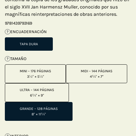
el siglo XVII Jan Harmensz Muller, conocido por sus
magníficas reinterpretaciones de obras anteriores.
9781439793169
ENCUADERNACIÓN
?
TAPA DURA
TAMAÑO
?
MINI – 176 PÁGINAS
MIDI – 144 PÁGINAS
3½" × 5½"
4¾" × 7"
ULTRA – 144 PÁGINAS
6¾" × 9"
GRANDE – 128 PÁGINAS
8" × 11¾"