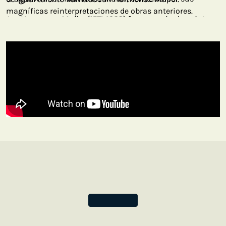
magníficas reinterpretaciones de obras anteriores.
Jan Harmensz. Muller (1571-1628) fue un grabador, pintor e
impresor neerlandés conocido por sus magníficas
reinterpretaciones de obras de sus predecesores. La copia
que hizo Muller de estos grabados era tan perfecta que
sus planchas de xilografía reproducen incluso la fecha y
la inicial de Van Leyden.
No hay indicios de que Muller intentase hacer pasar su
obra por la del artista original, pero las marcas de raspado
de esta edición —que ahora se conserva en la Biblioteca
Británica— apuntan a que los primeros propietarios de la
obra sí quisieron que pareciera que tenían un Van Leyden.
Por suerte, una pequeña incisión con el nombre de Muller,
junto con el de Clement de Jonghe, el impresor de la
réplica, nos señala que se trata de una reproducción de
Muller.
Esta encuadernación del árbol de la vida, con una