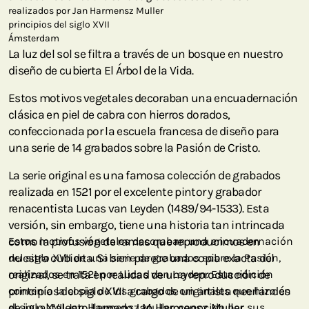
realizados por Jan Harmensz Muller
principios del siglo XVII
Ámsterdam
La luz del sol se filtra a través de un bosque en nuestro
diseño de cubierta El Árbol de la Vida.
Estos motivos vegetales decoraban una encuadernación
clásica en piel de cabra con hierros dorados,
confeccionada por la escuela francesa de diseño para
una serie de 14 grabados sobre la Pasión de Cristo.
La serie original es una famosa colección de grabados
realizada en 1521 por el excelente pintor y grabador
renacentista Lucas van Leyden (1489/94-1533). Esta
versión, sin embargo, tiene una historia tan intrincada
como la profusión de ramas que reproducimos en
Estos motivos vegetales decoraban una encuadernación
nuestra cubierta. Si bien parece una copia exacta del
del siglo XVII de una serie de grabados sobre la Pasión,
original, se trata en realidad de una reproducción de
realizados en 1521 por Lucas van Leyden. Esta edición
principios del siglo XVII a cargo de un artista neerlandés
contenía la copia de los grabados originales que hizo en
de igual talento llamado Jan Harmensz. Muller.
el siglo XVII Jan Harmensz Muller, conocido por sus