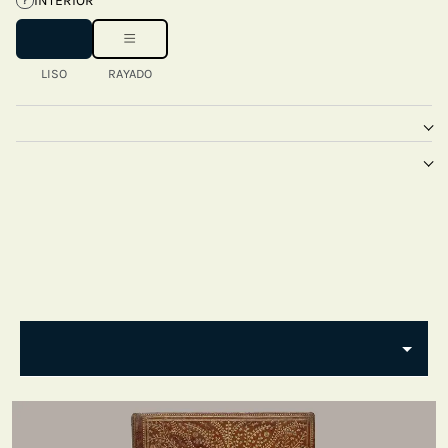
INTERIOR
?
LISO
RAYADO