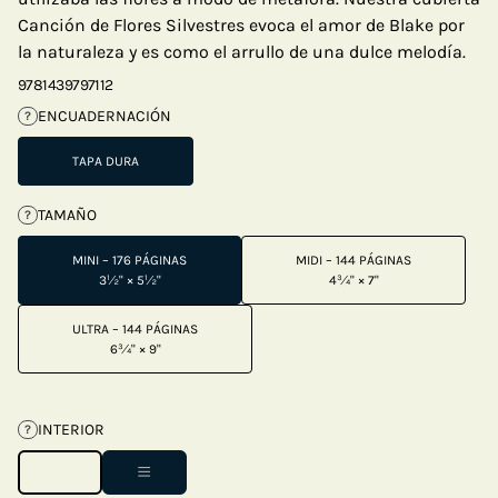
Canción de Flores Silvestres evoca el amor de Blake por
la naturaleza y es como el arrullo de una dulce melodía.
9781439797112
ENCUADERNACIÓN
?
TAPA DURA
TAMAÑO
?
MINI – 176 PÁGINAS
MIDI – 144 PÁGINAS
3½" × 5½"
4¾" × 7"
ULTRA – 144 PÁGINAS
6¾" × 9"
INTERIOR
?