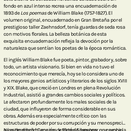
fondo en azul intenso recrea una encuadernación de
1893 de
Los poemas
de William Blake (1757-1827). El
volumen original, encuadernado en Gran Bretaña por el
prestigioso taller Zaehnsdorf, tenía guardas de seda rosa
con motivos florales. La belleza botánica de esta
exquisita encuadernación refleja la devoción por la
naturaleza que sentían los poetas de la época romántica.
El inglés William Blake fue poeta, pintor, grabador y, sobre
todo, un artista visionario. Si bien en vida no tuvo el
reconocimiento que merecía, hoy se lo considera uno de
los mayores genios artísticos y literarios de los siglos XVIII
y XIX. Blake, que creció en Londres en plena Revolución
Industrial, asistió a grandes cambios sociales y políticos.
Le afectaron profundamente los males sociales de la
ciudad, que influyeron de forma considerable en sus
obras. Además era especialmente crítico con las
estructuras de poder por su corrupción y su menosprecio
a los derechos humanos, y trató de provocar un cambio
Nuestro diseño Canción de Flores Silvestres, que evoca la