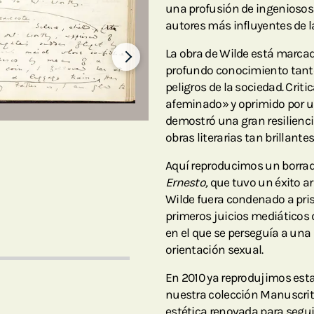
una profusión de ingeniosos
autores más influyentes de la
La obra de Wilde está marcad
profundo conocimiento tanto
peligros de la sociedad. Crit
afeminado» y oprimido por 
demostró una gran resilienci
obras literarias tan brillant
Aquí reproducimos un borrad
Ernesto,
que tuvo un éxito ar
Wilde fuera condenado a pris
primeros juicios mediáticos 
en el que se perseguía a un
orientación sexual.
En 2010 ya reprodujimos esta
nuestra colección Manuscrito
estética renovada para seguir