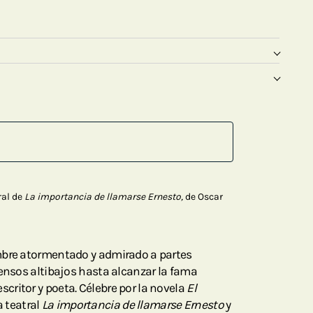
ral de
La importancia de llamarse Ernesto,
de Oscar
mbre atormentado y admirado a partes
tensos altibajos hasta alcanzar la fama
ritor y poeta. Célebre por la novela
El
a teatral
La importancia de llamarse Ernesto
y