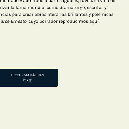
rmentado y admirado a partes iguales, tuvo una vida de
anzar la fama mundial como dramaturgo, escritor y
cias para crear obras literarias brillantes y polémicas,
arse Ernesto,
cuyo borrador reproducimos aquí.
ULTRA – 144 PÁGINAS
7" × 9"