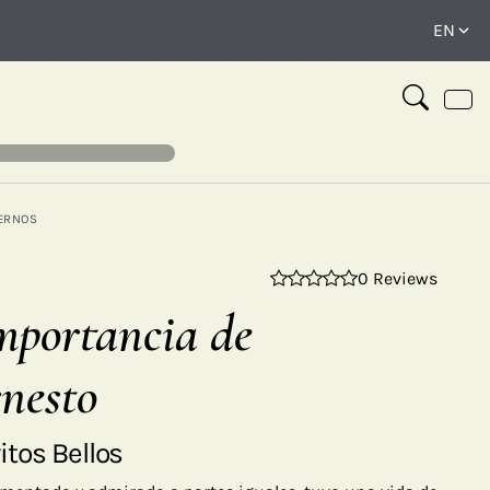
ERNOS
0 Reviews
⤢
mportancia de
nesto
tos Bellos