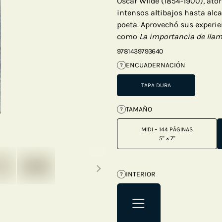
Oscar Wilde (1854-1900), ato
intensos altibajos hasta alc
poeta. Aprovechó sus experien
como
La importancia de llam
9781439793640
ENCUADERNACIÓN
?
TAPA DURA
TAMAÑO
?
MIDI – 144 PÁGINAS
5" × 7"
Next thumbnails
INTERIOR
?