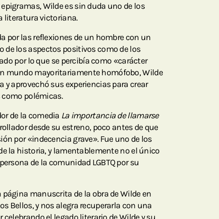
 epigramas, Wilde es sin duda uno de los
 literatura victoriana.
a por las reflexiones de un hombre con un
 de los aspectos positivos como de los
icado por lo que se percibía como «carácter
un mundo mayoritariamente homófobo, Wilde
a y aprovechó sus experiencias para crear
es como polémicas.
or de la comedia
La importancia de llamarse
rollador desde su estreno, poco antes de que
ión por «indecencia grave». Fue uno de los
de la historia, y lamentablemente no el único
a persona de la comunidad LGBTQ por su
 página manuscrita de la obra de Wilde en
s Bellos, y nos alegra recuperarla con una
 celebrando el legado literario de Wilde y su