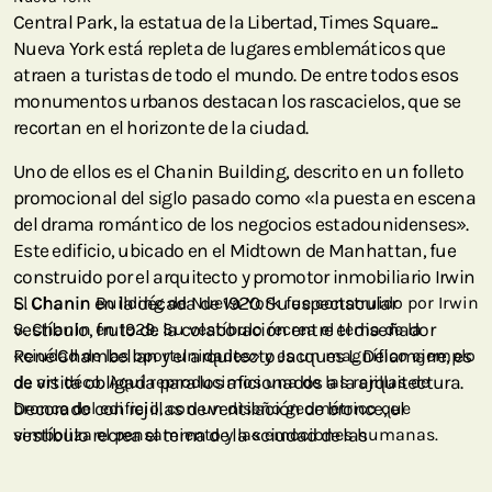
Central Park, la estatua de la Libertad, Times Square...
Nueva York está repleta de lugares emblemáticos que
atraen a turistas de todo el mundo. De entre todos esos
monumentos urbanos destacan los rascacielos, que se
recortan en el horizonte de la ciudad.
Uno de ellos es el Chanin Building, descrito en un folleto
promocional del siglo pasado como «la puesta en escena
del drama romántico de los negocios estadounidenses».
Este edificio, ubicado en el Midtown de Manhattan, fue
construido por el arquitecto y promotor inmobiliario Irwin
S. Chanin en la década de 1920. Su espectacular
El Chanin Building de Nueva York fue construido por Irwin
vestíbulo, fruto de la colaboración entre el diseñador
S. Chanin en 1929. Su vestíbulo recrea el tema de la
René Chambellan y el arquitecto Jacques L. Delamarre, es
«ciudad de las oportunidades» y es un magnífico ejemplo
de visita obligada para los aficionados a la arquitectura.
de art déco. Aquí reproducimos una de las rejillas de
Decorado con rejillas de ventilación de bronce, el
bronce del edificio, con un diseño geométrico que
vestíbulo recrea el tema de la «ciudad de las
simboliza el pensamiento y las emociones humanas.
oportunidades», y es uno de los mejores ejemplos de art
déco de Nueva York. En nuestro diseño Chanin Hojas