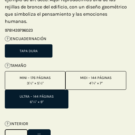
rejillas de bronce del edificio, con un diseño geométrico
que simboliza el pensamiento y las emociones
humanas.
9781439796023
ENCUADERNACIÓN
?
TAPA DURA
TAMAÑO
?
MINI – 176 PÁGINAS
MIDI – 144 PÁGINAS
3½" × 5½"
4¾" × 7"
ULTRA – 144 PÁGINAS
6¾" × 9"
INTERIOR
?