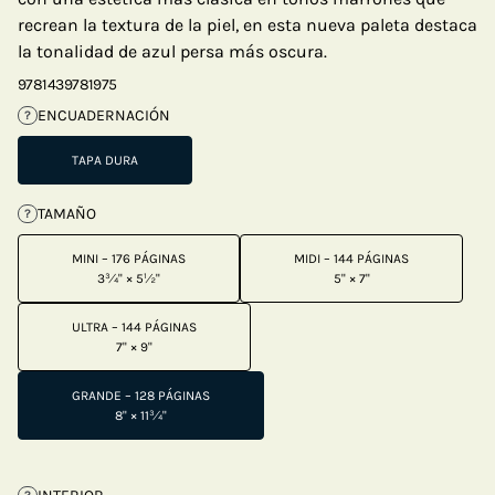
recrean la textura de la piel, en esta nueva paleta destaca
la tonalidad de azul persa más oscura.
9781439781975
ENCUADERNACIÓN
?
TAPA DURA
TAMAÑO
?
MINI – 176 PÁGINAS
MIDI – 144 PÁGINAS
3¾" × 5½"
5" × 7"
ULTRA – 144 PÁGINAS
7" × 9"
GRANDE – 128 PÁGINAS
8" × 11¾"