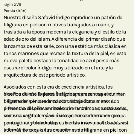
siglo XVII
Persia (Irán)
Nuestro diseño Safavid Índigo reproduce un patrón de
filigrana en piel con motivos trabajados a mano, y
traslada a la época moderna la elegancia y el estilo de la
edad de oro del islam. A diferencia del primer diseño que
lanzamos de esta serie, con una estética más clásica en
tonos marrones que recrean la textura de la piel, en esta
nueva paleta destaca la tonalidad de azul persa más
oscura: el color índigo, muy utilizado en el arte y la
arquitectura de este periodo artístico.
Asociados con esta era de excelencia artística, los
diseños del estilo persa Safávida representan el culmen
Nuestro diseño Safavid Índigo reproduce un patrón de
del arte de la encuadernación. Estos libros a menudo
filigrana en piel con motivos trabajados a mano. A
presentan diseños centrales de medallones, cuadrantes,
diferencia del primer diseño que lanzamos de esta serie,
motivos vegetales y animales, cierre en forma de solapa
con una estética más clásica en tonos marrones que
pentagonal y elaboradas cubiertas interiores (
recrean la textura de la piel, en esta nueva paleta destaca
doublures
),
además de exquisitas creaciones de filigrana en piel con
la tonalidad de azul persa más oscura.