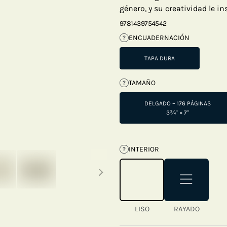
género, y su creatividad le i
9781439754542
ENCUADERNACIÓN
?
TAPA DURA
TAMAÑO
?
DELGADO – 176 PÁGINAS
3¾" × 7"
INTERIOR
?
Next thumbnails
LISO
RAYADO