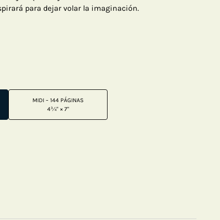
nspirará para dejar volar la imaginación.
MIDI – 144 PÁGINAS
4¾" × 7"