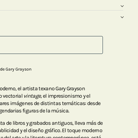
de Gary Grayson
derno, el artista texano Gary Grayson
o vectorial
vintage,
el impresionismo y el
lares imágenes de distintas temáticas: desde
endarias figuras de la música.
sta de libros y grabados antiguos, lleva más de
blicidad y el diseño gráfico. El toque moderno
e del arte y la literatura contemporánea, está