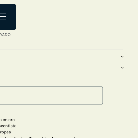
YADO
a en oro
acentista
uropea