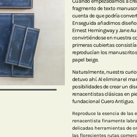
Cuando empezábamos a crear
fragmento de texto manuscri
cuenta de que podría converti
Enseguida añadimos diseños 
Ernest Hemingway y Jane Aust
convirtiéndose en nuestra co
primeras cubiertas consistí
reproducían los manuscritos l
papel beige.
Naturalmente, nuestra curio
detuvo ahí. Al eliminar el m
posibilidades de crear un di
renacentistas clásicas en pi
fundacional Cuero Antiguo.
Reproduce la esencia de las 
renacentista finamente labra
delicadas herramientas de or
las florecientes rutas comerci