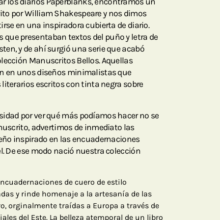
 los diarios Paperblanks, encontramos un
to por William Shakespeare y nos dimos
rse en una inspiradora cubierta de diario.
que presentaban textos del puño y letra de
en, y de ahí surgió una serie que acabó
lección Manuscritos Bellos. Aquellas
an en unos diseños minimalistas que
iterarios escritos con tinta negra sobre
sidad por ver qué más podíamos hacer no se
anuscrito, advertimos de inmediato las
seño inspirado en las encuadernaciones
el. De ese modo nació nuestra colección
encuadernaciones de cuero de estilo
das y rinde homenaje a la artesanía de las
o, orginalmente traídas a Europa a través de
ales del Este. La belleza atemporal de un libro