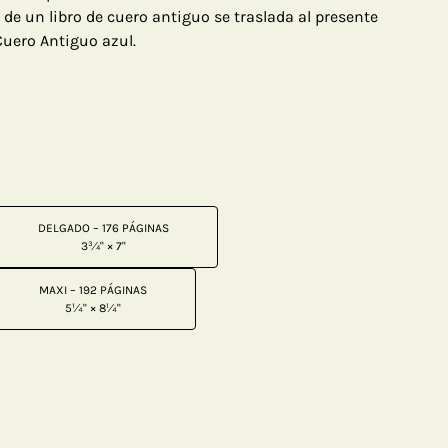
l de un libro de cuero antiguo se traslada al presente
Cuero Antiguo azul.
DELGADO – 176 PÁGINAS
3¾" × 7"
MAXI – 192 PÁGINAS
5¼" × 8¼"