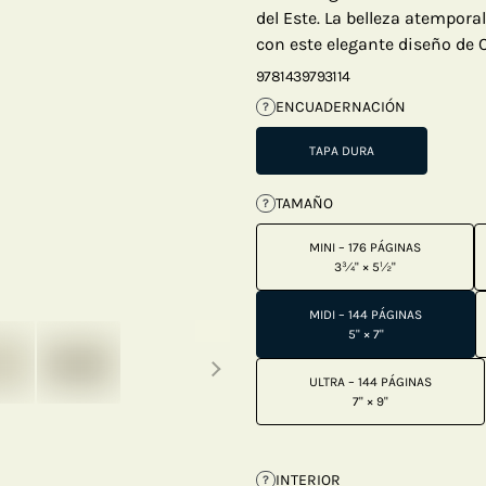
del Este. La belleza atempora
con este elegante diseño de 
9781439793114
ENCUADERNACIÓN
?
TAPA DURA
TAMAÑO
?
MINI – 176 PÁGINAS
3¾" × 5½"
MIDI – 144 PÁGINAS
Next thumbnails
5" × 7"
ULTRA – 144 PÁGINAS
7" × 9"
INTERIOR
?