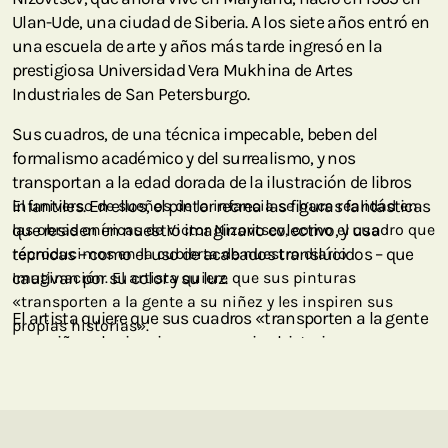
Ulan-Ude, una ciudad de Siberia. A los siete años entró en
una escuela de arte y años más tarde ingresó en la
prestigiosa Universidad Vera Mukhina de Artes
Industriales de San Petersburgo.
Sus cuadros, de una técnica impecable, beben del
formalismo académico y del surrealismo, y nos
transportan a la edad dorada de la ilustración de libros
infantiles. En ellos, el pintor recrea las figuras fantásticas
El universo de sueños de la infancia se hace realidad en
que residen en nuestro imaginario colectivo, y usa
las obras oníricas de Victor Nizovtsev, como el cuadro que
técnicas – como el uso de acabados translúcidos – que
reproducimos en la cubierta de nuestro diario
cautivan por su color y su luz.
Imaginación. El artista quiere que sus pinturas
«transporten a la gente a su niñez y les inspiren sus
El artista quiere que sus cuadros «transporten a la gente
propias historias».
a su niñez y les inspiren sus propias historias», pero ese
es solo un destello de la magia que evocan en la mirada
del espectador. El arte de Nizovtsev despierta las
posibilidades infinitas de la infancia: un inmenso
potencial a la espera de ser descubierto.