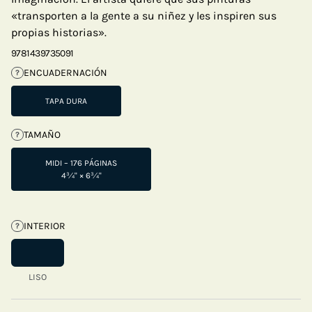
«transporten a la gente a su niñez y les inspiren sus
propias historias».
9781439735091
ENCUADERNACIÓN
?
TAPA DURA
TAMAÑO
?
MIDI – 176 PÁGINAS
4¾" × 6¾"
INTERIOR
?
LISO