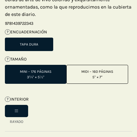
ornamentadas, como la que reproducimos en la cubierta
de este diario.
9781439722343
ENCUADERNACIÓN
?
TAPA DURA
TAMAÑO
?
MINI – 176 PÁGINAS
MIDI – 160 PÁGINAS
3¾" × 5½"
5" × 7"
INTERIOR
?
RAYADO