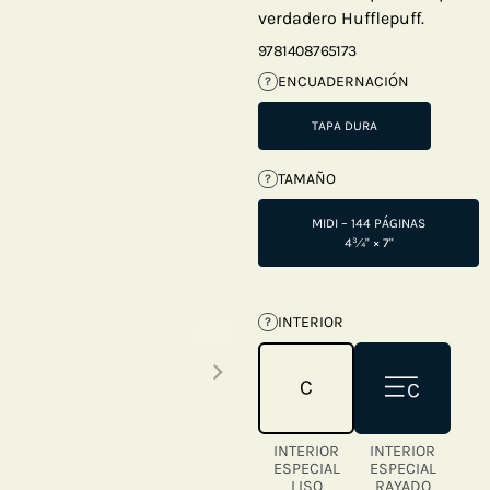
verdadero Hufflepuff.
9781408765173
ENCUADERNACIÓN
?
TAPA DURA
TAMAÑO
?
MIDI – 144 PÁGINAS
4¾" × 7"
INTERIOR
?
Next thumbnails
INTERIOR
INTERIOR
ESPECIAL
ESPECIAL
LISO
RAYADO