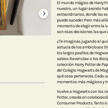
El mundo mágico de Harry Pot
nuestro, un lugar secreto ha
extraordinarios, donde las e
puede suceder. Pero más allá 
momento de elegir entre la luz 
son esas decisiones las que 
¿Te imaginas jugando al
qui
astucia de los ambiciosos Sl
los largos pasillos de Hogwa
sabios Ravenclaw o los discip
colección Harry Potter de Pap
del Colegio Hogwarts de Magi
qué casa perteneces. Cada uno
momentos más mágicos y tra
Vuelve a Hogwarts con los c
Potter, creada en colaboraci
Consumer Products. Tanto si 