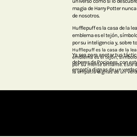
universo como si lo descubre
magia de Harry Potter nunca 
de nosotros.
Hufflepuff es la casa de la lea
emblema es el tejón, símbolo
por su inteligencia y, sobre to
Hufflepuff es la casa de la lea
Ya sea para anotar tus táctic
emblema es el tejón, símbolo
deberes de Pociones, con este
por su mente brillante. Este d
empatía dignas de un verdade
la empatía dignas de un verd