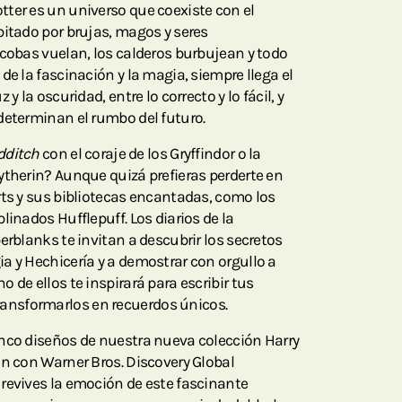
ter es un universo que coexiste con el
bitado por brujas, magos y seres
scobas vuelan, los calderos burbujean y todo
de la fascinación y la magia, siempre llega el
y la oscuridad, entre lo correcto y lo fácil, y
determinan el rumbo del futuro.
dditch
con el coraje de los Gryffindor o la
ytherin? Aunque quizá prefieras perderte en
rts y sus bibliotecas encantadas, como los
linados Hufflepuff. Los diarios de la
erblanks te invitan a descubrir los secretos
a y Hechicería y a demostrar con orgullo a
 de ellos te inspirará para escribir tus
nsformarlos en recuerdos únicos.
inco diseños de nuestra nueva colección Harry
ón con Warner Bros. Discovery Global
revives la emoción de este fascinante