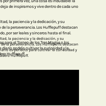
s por primera vez, una cosa es indudable: la
deja de inspirarnos y vive dentro de cada uno
ltad, la paciencia y la dedicación, y su
 de la perseverancia. Los Hufflepuff destacan
do, por ser leales y sinceros hasta el final.
ltad, la paciencia y la dedicación, y su
as para el Torneo de los Tres Magos o los
 de la perseverancia. Los Hufflepuffs destacan
 diario podrás cultivar la curiosidad y la
iario es perfecto para cultivar la curiosidad y
ro Hufflepuff.
adero Hufflepuff.