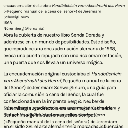
encuadernación de la obra
Handbüchlein vom Abendmahl des Herrn
(«Pequeño manual de la cena del señor») de Jeremiam
Schweiglinum
1568
Núremberg (Alemania)
Abra la cubierta de nuestro libro Senda Dorada y
adéntrese en un mundo de posibilidades. Este diseño,
que reproduce una encuadernación alemana de 1568,
evoca una puerta repujada con una rica ornamentación,
una puerta que nos lleva a un universo mágico.
La encuadernación original custodiaba el
Handbüchlein
vom Abendmahl des Herrn
(‘Pequeño manual de la cena
del Señor’) de Jeremiam Schweiglinum, una guía para
oficiar la comunión o cena del Señor, la cual fue
confeccionada en la imprenta Berg & Neuber de
Núremberg, cuya directora era una mujer, Katharina
Esta cubierta reproduce la encuadernación en madera y
Gerlachin, algo inusual en aquellos tiempos.
piel del
Handbüchlein vom Abendmahl des Herrn
(«Pequeño manual de la cena del señor») de Jeremiam
En el siglo XVI, el arte alemán tenía marcadas influencias