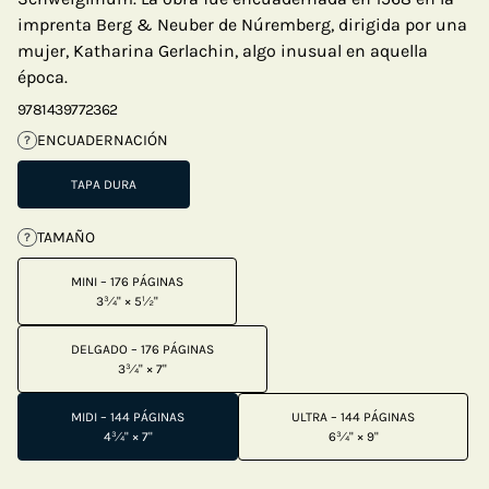
imprenta Berg & Neuber de Núremberg, dirigida por una
mujer, Katharina Gerlachin, algo inusual en aquella
época.
9781439772362
ENCUADERNACIÓN
?
TAPA DURA
TAMAÑO
?
MINI – 176 PÁGINAS
3¾" × 5½"
DELGADO – 176 PÁGINAS
3¾" × 7"
MIDI – 144 PÁGINAS
ULTRA – 144 PÁGINAS
4¾" × 7"
6¾" × 9"