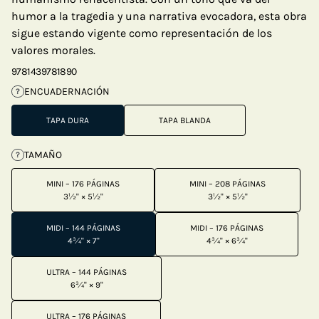
humor a la tragedia y una narrativa evocadora, esta obra
sigue estando vigente como representación de los
valores morales.
9781439781890
ENCUADERNACIÓN
?
TAPA DURA
TAPA BLANDA
TAMAÑO
?
MINI – 176 PÁGINAS
MINI – 208 PÁGINAS
3½" × 5½"
3½" × 5½"
MIDI – 144 PÁGINAS
MIDI – 176 PÁGINAS
4¾" × 7"
4¾" × 6¾"
ULTRA – 144 PÁGINAS
6¾" × 9"
ULTRA – 176 PÁGINAS