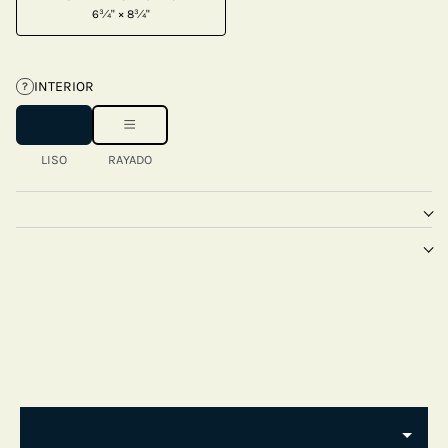
6¾" × 8¾"
INTERIOR
?
LISO
RAYADO