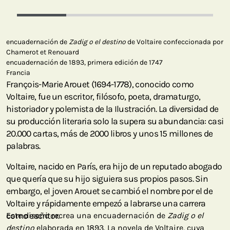
encuadernación de
Zadig o el destino
de Voltaire confeccionada por
Chamerot et Renouard
encuadernación de 1893, primera edición de 1747
Francia
François-Marie Arouet (1694-1778), conocido como
Voltaire, fue un escritor, filósofo, poeta, dramaturgo,
historiador y polemista de la Ilustración. La diversidad de
su producción literaria solo la supera su abundancia: casi
20.000 cartas, más de 2000 libros y unos 15 millones de
palabras.
Voltaire, nacido en París, era hijo de un reputado abogado
que quería que su hijo siguiera sus propios pasos. Sin
embargo, el joven Arouet se cambió el nombre por el de
Voltaire y rápidamente empezó a labrarse una carrera
como escritor.
Este diseño recrea una encuadernación de
Zadig o el
destino
elaborada en 1893. La novela de Voltaire, cuya