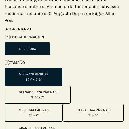
filosófico sembró el germen de la historia detectivesca
moderna, incluido el C. Auguste Dupin de Edgar Allan
Poe.
9781439763773
ENCUADERNACIÓN
?
TAPA DURA
TAMAÑO
?
MINI – 176 PÁGINAS
3¾" × 5½"
DELGADO – 176 PÁGINAS
3¾" × 7"
MIDI – 144 PÁGINAS
ULTRA – 144 PÁGINAS
5" × 7"
7" × 9"
GRANDE – 128 PÁGINAS