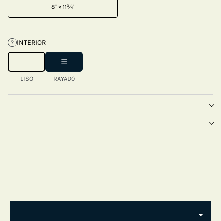
8" × 11¾"
INTERIOR
?
LISO
RAYADO