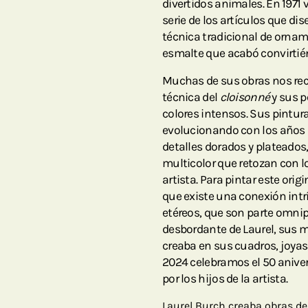
divertidos animales. En 1971 
serie de los artículos que di
técnica tradicional de orna
esmalte que acabó convirtiénd
Muchas de sus obras nos rec
técnica del
cloisonné
y sus 
colores intensos. Sus pintu
evolucionando con los años 
detalles dorados y plateados, 
multicolor que retozan con lo
artista. Para pintar este origi
que existe una conexión intr
etéreos, que son parte omnip
desbordante de Laurel, sus m
creaba en sus cuadros, joyas 
2024 celebramos el 50 aniver
por los hijos de la artista.
Laurel Burch creaba obras de 