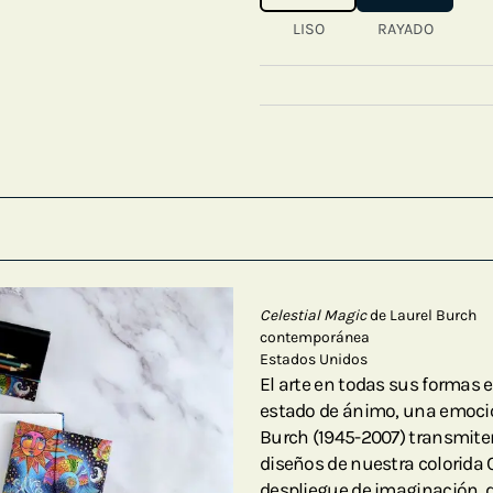
LISO
RAYADO
Celestial Magic
de Laurel Burch
contemporánea
Estados Unidos
El arte en todas sus formas
estado de ánimo, una emoción
Burch (1945-2007) transmiten 
diseños de nuestra colorida 
despliegue de imaginación, 