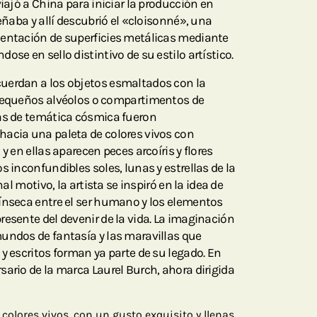
viajó a China para iniciar la producción en
señaba y allí descubrió el «cloisonné», una
mentación de superficies metálicas mediante
ose en sello distintivo de su estilo artístico.
uerdan a los objetos esmaltados con la
pequeños alvéolos o compartimentos de
ras de temática cósmica fueron
hacia una paleta de colores vivos con
y en ellas aparecen peces arcoíris y flores
s inconfundibles soles, lunas y estrellas de la
nal motivo, la artista se inspiró en la idea de
ínseca entre el ser humano y los elementos
resente del devenir de la vida. La imaginación
undos de fantasía y las maravillas que
y escritos forman ya parte de su legado. En
sario de la marca Laurel Burch, ahora dirigida
colores vivos, con un gusto exquisito y llenas