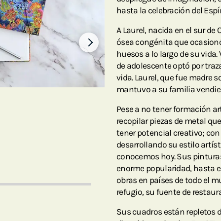
hasta la celebración del Espír
A Laurel, nacida en el sur de
ósea congénita que ocasionó 
huesos a lo largo de su vida. 
de adolescente optó por traz
vida. Laurel, que fue madre s
mantuvo a su familia vendie
Pese a no tener formación art
recopilar piezas de metal q
tener potencial creativo; con 
desarrollando su estilo artí
conocemos hoy. Sus pinturas
enorme popularidad, hasta el
obras en países de todo el mu
refugio, su fuente de restaura
Sus cuadros están repletos d