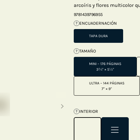
arcoíris y flores multicolor q
9781439796955
ENCUADERNACIÓN
?
TAPA DURA
TAMAÑO
?
MINI – 176 PÁGINAS
3¾" × 5½"
ULTRA – 144 PÁGINAS
7" × 9"
Next thumbnails
INTERIOR
?